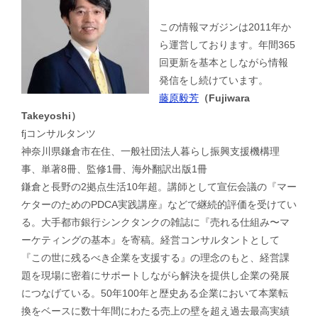
この情報マガジンは2011年か
ら運営しております。年間365
回更新を基本としながら情報
発信をし続けています。
藤原毅芳
（Fujiwara
Takeyoshi）
fjコンサルタンツ
神奈川県鎌倉市在住、一般社団法人暮らし振興支援機構理
事、単著8冊、監修1冊、海外翻訳出版1冊
鎌倉と長野の2拠点生活10年超。講師として宣伝会議の『マー
ケターのためのPDCA実践講座』などで継続的評価を受けてい
る。大手都市銀行シンクタンクの雑誌に『売れる仕組み〜マ
ーケティングの基本』を寄稿。経営コンサルタントとして
『この世に残るべき企業を支援する』の理念のもと、経営課
題を現場に密着にサポートしながら解決を提供し企業の発展
につなげている。50年100年と歴史ある企業において本業転
換をベースに数十年間にわたる売上の壁を超え過去最高実績