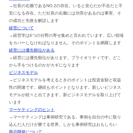
→社長の右腕であるNO.2の存在。いると安心だが不在だと不
安になる存在。ただ社長の右腕には功罪があるのは事実。そ
の成功と失敗を解説します
経営について
→経営学は6つの分野の寄せ集めと言われています。広い領域
をカバーしなければなりません。そのポイントを網羅します
経営には優先順位がある
→経営には優先順位があります。プライオリティです。どこ
から手をつけるのかがカギになります
ビジネスモデル
→ビジネスモデルを考えるときのポイントは投資金額と収益
性の関連です。継続もポイントとなります。新しいビジネス
モデルが続々と出てきます。新ビジネスモデルを取り上げて
います
マーケティングのヒント
→マーケティングは事例研究である。事例を自分の中に取り
込んだ人だけが勝てる世界。しかも事例研究はおもしろい
商品開発について