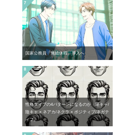
国家公務員「無給休暇」導入へ
性格タイプの4パターンになるのか（陽キャ/
陰キャ × ネアカ/ネクラ × ポジティブ/ネガテ
ィブ）