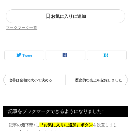
お気に入りに追加
ブックマーク一覧
Tweet
投
改善は金額の大小で決める
歴史的な売上を記録しました
稿
ナ
ビ
↑記事をブックマークできるようになりました↑
ゲ
記事の
最下部↑
に
『お気に入りに追加』ボタン
を設置しまし
ー