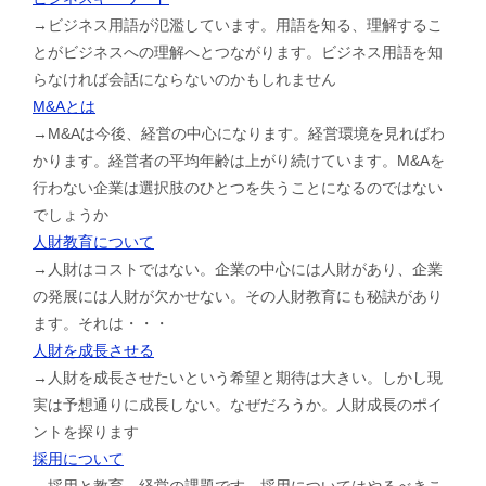
→ビジネス用語が氾濫しています。用語を知る、理解するこ
とがビジネスへの理解へとつながります。ビジネス用語を知
らなければ会話にならないのかもしれません
M&Aとは
→M&Aは今後、経営の中心になります。経営環境を見ればわ
かります。経営者の平均年齢は上がり続けています。M&Aを
行わない企業は選択肢のひとつを失うことになるのではない
でしょうか
人財教育について
→人財はコストではない。企業の中心には人財があり、企業
の発展には人財が欠かせない。その人財教育にも秘訣があり
ます。それは・・・
人財を成長させる
→人財を成長させたいという希望と期待は大きい。しかし現
実は予想通りに成長しない。なぜだろうか。人財成長のポイ
ントを探ります
採用について
→採用と教育。経営の課題です。採用についてはやるべきこ