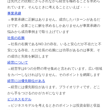
は先代との比較にさらされながら経営を極めることを求めら
れています。そんなときに考えることといえば・・・
事業承継
→事業承継に正解はありません。成功したパターンがあるだ
けです。企業ごとに解を求めるしかありませんが事業承継の
悩みから成功事例まで取り上げています
社長の右腕
→社長の右腕であるNO.2の存在。いると安心だが不在だと不
安になる存在。ただ社長の右腕には功罪があるのは事実。そ
の成功と失敗を解説します
経営について
→経営学は6つの分野の寄せ集めと言われています。広い領域
をカバーしなければなりません。そのポイントを網羅します
経営には優先順位がある
→経営には優先順位があります。プライオリティです。どこ
から手をつけるのかがカギになります
ビジネスモデル
→ビジネスモデルを考えるときのポイントは投資金額と収益