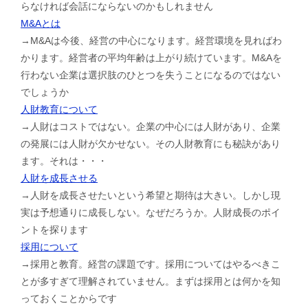
らなければ会話にならないのかもしれません
M&Aとは
→M&Aは今後、経営の中心になります。経営環境を見ればわ
かります。経営者の平均年齢は上がり続けています。M&Aを
行わない企業は選択肢のひとつを失うことになるのではない
でしょうか
人財教育について
→人財はコストではない。企業の中心には人財があり、企業
の発展には人財が欠かせない。その人財教育にも秘訣があり
ます。それは・・・
人財を成長させる
→人財を成長させたいという希望と期待は大きい。しかし現
実は予想通りに成長しない。なぜだろうか。人財成長のポイ
ントを探ります
採用について
→採用と教育。経営の課題です。採用についてはやるべきこ
とが多すぎて理解されていません。まずは採用とは何かを知
っておくことからです