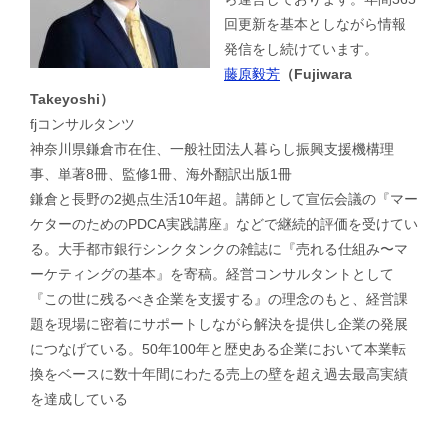
回更新を基本としながら情報
発信をし続けています。
藤原毅芳
（Fujiwara
Takeyoshi）
fjコンサルタンツ
神奈川県鎌倉市在住、一般社団法人暮らし振興支援機構理
事、単著8冊、監修1冊、海外翻訳出版1冊
鎌倉と長野の2拠点生活10年超。講師として宣伝会議の『マー
ケターのためのPDCA実践講座』などで継続的評価を受けてい
る。大手都市銀行シンクタンクの雑誌に『売れる仕組み〜マ
ーケティングの基本』を寄稿。経営コンサルタントとして
『この世に残るべき企業を支援する』の理念のもと、経営課
題を現場に密着にサポートしながら解決を提供し企業の発展
につなげている。50年100年と歴史ある企業において本業転
換をベースに数十年間にわたる売上の壁を超え過去最高実績
を達成している