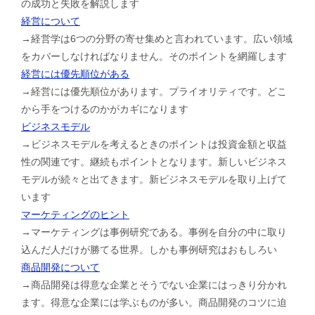
の成功と失敗を解説します
経営について
→経営学は6つの分野の寄せ集めと言われています。広い領域
をカバーしなければなりません。そのポイントを網羅します
経営には優先順位がある
→経営には優先順位があります。プライオリティです。どこ
から手をつけるのかがカギになります
ビジネスモデル
→ビジネスモデルを考えるときのポイントは投資金額と収益
性の関連です。継続もポイントとなります。新しいビジネス
モデルが続々と出てきます。新ビジネスモデルを取り上げて
います
マーケティングのヒント
→マーケティングは事例研究である。事例を自分の中に取り
込んだ人だけが勝てる世界。しかも事例研究はおもしろい
商品開発について
→商品開発は得意な企業とそうでない企業にはっきり分かれ
ます。得意な企業には学ぶものが多い。商品開発のコツに迫