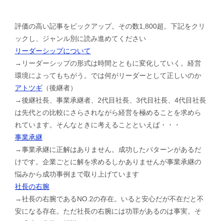
評価の高い記事をピックアップ。その数1,800超。下記をクリ
ックし、ジャンル別に読み進めてください
リーダーシップについて
→リーダーシップの形式は時間とともに変化していく。経営
環境によってもちがう。では何がリーダーとして正しいのか
アトツギ
（後継者）
→後継社長、事業承継者、2代目社長、3代目社長、4代目社長
は先代との比較にさらされながら経営を極めることを求めら
れています。そんなときに考えることといえば・・・
事業承継
→事業承継に正解はありません。成功したパターンがあるだ
けです。企業ごとに解を求めるしかありませんが事業承継の
悩みから成功事例まで取り上げています
社長の右腕
→社長の右腕であるNO.2の存在。いると安心だが不在だと不
安になる存在。ただ社長の右腕には功罪があるのは事実。そ