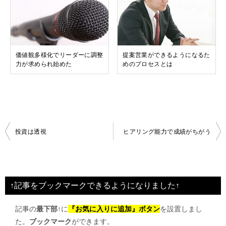
価値観多様化でリーダーに調整
提案営業ができるようになるた
力が求められ始めた
めのプロセスとは
投
投資は透視
ヒアリング能力で成績がちがう
稿
ナ
ビ
↑記事をブックマークできるようになりました↑
ゲ
記事の
最下部↑
に
『お気に入りに追加』ボタン
を設置しまし
ー
た。
ブックマーク
ができます。