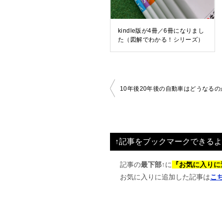
kindle版が4冊／6冊になりまし
た（図解でわかる！シリーズ）
投
10年後20年後の自動車はどうなるの
稿
ナ
ビ
↑記事をブックマークできるよ
ゲ
ー
記事の
最下部↑
に
『お気に入りに
お気に入りに追加した記事は
こ
シ
ョ
ン