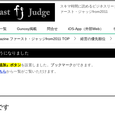
スキマ時間に読めるビジネスリーダー
ァースト・ジャッジfrom2011
一覧
Gunosy掲載
問合せ
iOS-App（外部Web）
ine ファースト・ジャッジfrom2011
TOP
経営の優先順位
うになりました
追加』ボタン
を設置しました。
ブックマーク
ができます。
ちら
から一覧がご覧いただけます。
です