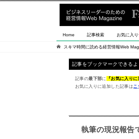
Home
記事検索
お気に入り
スキマ時間に読める経営情報Web Magaz
記事をブックマークできるよ
記事の
最下部
に
『お気に入りに
お気に入りに追加した記事は
こ
執筆の現況報告