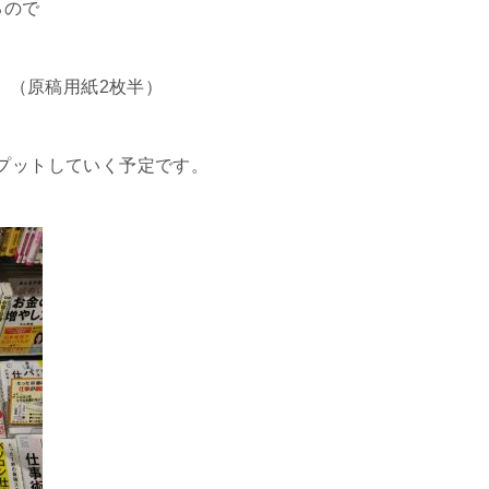
るので
度。（原稿用紙2枚半）
プットしていく予定です。