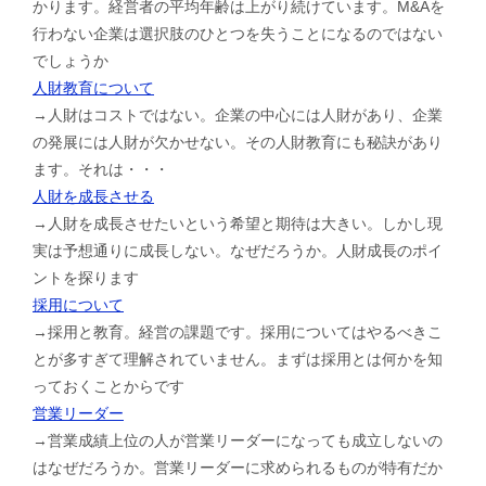
かります。経営者の平均年齢は上がり続けています。M&Aを
行わない企業は選択肢のひとつを失うことになるのではない
でしょうか
人財教育について
→人財はコストではない。企業の中心には人財があり、企業
の発展には人財が欠かせない。その人財教育にも秘訣があり
ます。それは・・・
人財を成長させる
→人財を成長させたいという希望と期待は大きい。しかし現
実は予想通りに成長しない。なぜだろうか。人財成長のポイ
ントを探ります
採用について
→採用と教育。経営の課題です。採用についてはやるべきこ
とが多すぎて理解されていません。まずは採用とは何かを知
っておくことからです
営業リーダー
→営業成績上位の人が営業リーダーになっても成立しないの
はなぜだろうか。営業リーダーに求められるものが特有だか