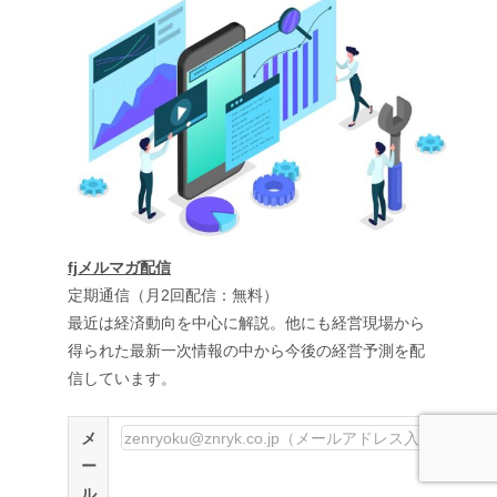
fjメルマガ配信
定期通信（月2回配信：無料）
最近は経済動向を中心に解説。他にも経営現場から
得られた最新一次情報の中から今後の経営予測を配
信しています。
メ
ー
ル