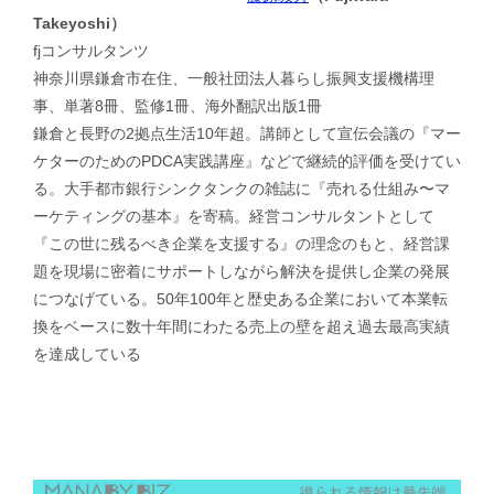
Takeyoshi）
fjコンサルタンツ
神奈川県鎌倉市在住、一般社団法人暮らし振興支援機構理
事、単著8冊、監修1冊、海外翻訳出版1冊
鎌倉と長野の2拠点生活10年超。講師として宣伝会議の『マー
ケターのためのPDCA実践講座』などで継続的評価を受けてい
る。大手都市銀行シンクタンクの雑誌に『売れる仕組み〜マ
ーケティングの基本』を寄稿。経営コンサルタントとして
『この世に残るべき企業を支援する』の理念のもと、経営課
題を現場に密着にサポートしながら解決を提供し企業の発展
につなげている。50年100年と歴史ある企業において本業転
換をベースに数十年間にわたる売上の壁を超え過去最高実績
を達成している