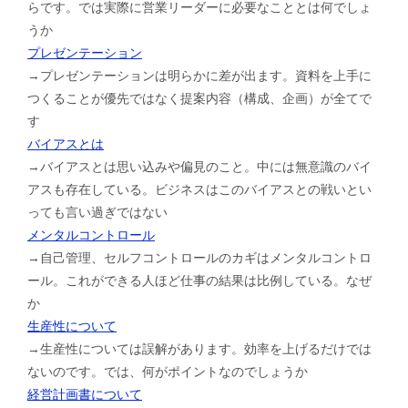
らです。では実際に営業リーダーに必要なこととは何でしょ
うか
プレゼンテーション
→プレゼンテーションは明らかに差が出ます。資料を上手に
つくることが優先ではなく提案内容（構成、企画）が全てで
す
バイアスとは
→バイアスとは思い込みや偏見のこと。中には無意識のバイ
アスも存在している。ビジネスはこのバイアスとの戦いとい
っても言い過ぎではない
メンタルコントロール
→自己管理、セルフコントロールのカギはメンタルコントロ
ール。これができる人ほど仕事の結果は比例している。なぜ
か
生産性について
→生産性については誤解があります。効率を上げるだけでは
ないのです。では、何がポイントなのでしょうか
経営計画書について