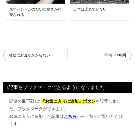
来年ハンドルのない自動車が発
日本は遅れていない
売される
投
移動にお金がかからない
平均177時間
稿
ナ
ビ
↑記事をブックマークできるようになりました↑
ゲ
記事の
最下部↑
に
『お気に入りに追加』ボタン
を設置しまし
ー
た。
ブックマーク
ができます。
シ
お気に入りに追加した記事は
こちら
から一覧がご覧いただけ
ョ
ます。
ン