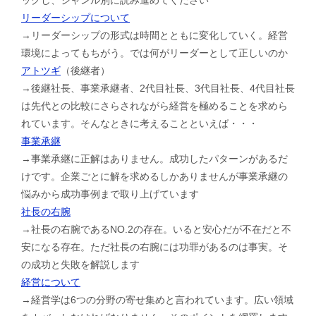
リーダーシップについて
→リーダーシップの形式は時間とともに変化していく。経営
環境によってもちがう。では何がリーダーとして正しいのか
アトツギ
（後継者）
→後継社長、事業承継者、2代目社長、3代目社長、4代目社長
は先代との比較にさらされながら経営を極めることを求めら
れています。そんなときに考えることといえば・・・
事業承継
→事業承継に正解はありません。成功したパターンがあるだ
けです。企業ごとに解を求めるしかありませんが事業承継の
悩みから成功事例まで取り上げています
社長の右腕
→社長の右腕であるNO.2の存在。いると安心だが不在だと不
安になる存在。ただ社長の右腕には功罪があるのは事実。そ
の成功と失敗を解説します
経営について
→経営学は6つの分野の寄せ集めと言われています。広い領域