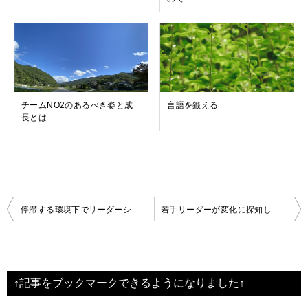
チームNO2のあるべき姿と成
言語を鍛える
長とは
投
停滞する環境下でリーダーシップはどう変化するのか
若手リーダーが変化に探知し対応できる習慣とは
稿
ナ
ビ
↑記事をブックマークできるようになりました↑
ゲ