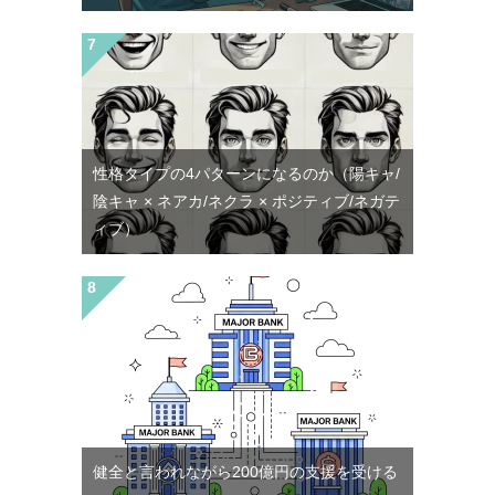
性格タイプの4パターンになるのか（陽キャ/
陰キャ × ネアカ/ネクラ × ポジティブ/ネガテ
ィブ）
健全と言われながら200億円の支援を受ける