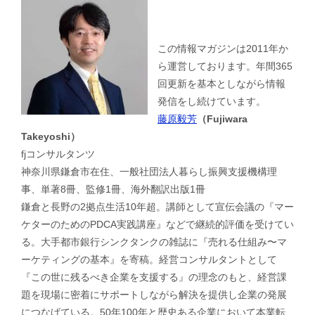
この情報マガジンは2011年か
ら運営しております。年間365
回更新を基本としながら情報
発信をし続けています。
藤原毅芳
（Fujiwara
Takeyoshi）
fjコンサルタンツ
神奈川県鎌倉市在住、一般社団法人暮らし振興支援機構理
事、単著8冊、監修1冊、海外翻訳出版1冊
鎌倉と長野の2拠点生活10年超。講師として宣伝会議の『マー
ケターのためのPDCA実践講座』などで継続的評価を受けてい
る。大手都市銀行シンクタンクの雑誌に『売れる仕組み〜マ
ーケティングの基本』を寄稿。経営コンサルタントとして
『この世に残るべき企業を支援する』の理念のもと、経営課
題を現場に密着にサポートしながら解決を提供し企業の発展
につなげている。50年100年と歴史ある企業において本業転