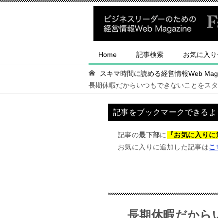
Home
記事検索
お気に入り
スキマ時間に読める経営情報Web Magaz
長期休暇だからいつもできないことをスタ
記事をブックマークできるよ
記事の
最下部
に
『お気に入りに
お気に入りに追加した記事は
こ
長期休暇だから