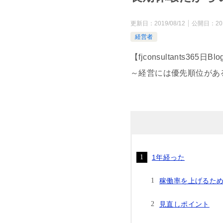
更新日：
2019/08/12
公開日：
20
経営者
【fjconsultants365日
～経営には優先順位があ
1年経った
稼働率を上げるた
見直しポイント