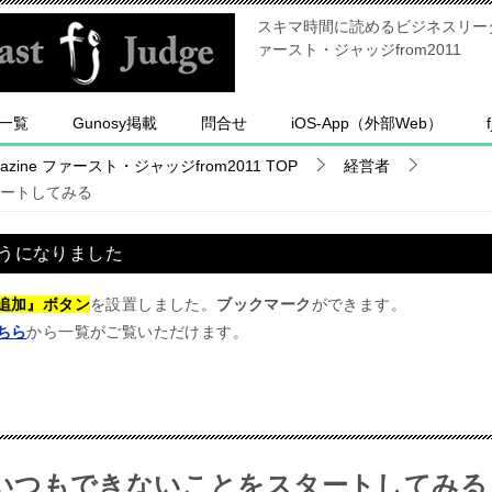
スキマ時間に読めるビジネスリーダー
ァースト・ジャッジfrom2011
一覧
Gunosy掲載
問合せ
iOS-App（外部Web）
ine ファースト・ジャッジfrom2011
TOP
経営者
ートしてみる
うになりました
追加』ボタン
を設置しました。
ブックマーク
ができます。
ちら
から一覧がご覧いただけます。
いつもできないことをスタートしてみる