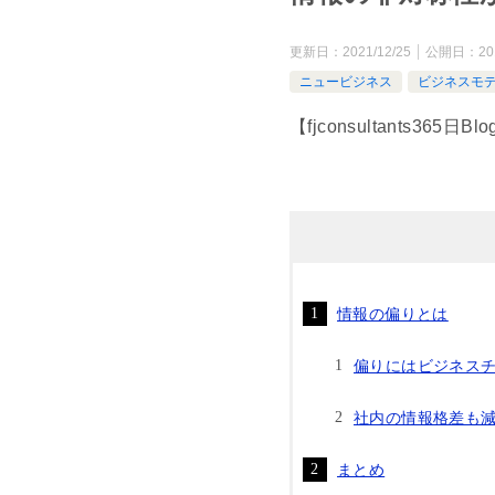
更新日：
2021/12/25
公開日：
20
ニュービジネス
ビジネスモ
【fjconsultants3
情報の偏りとは
偏りにはビジネス
社内の情報格差も
まとめ