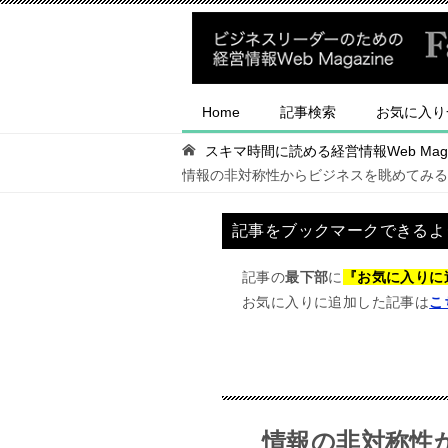
Home
記事検索
お気に入り
スキマ時間に読める経営情報Web Magaz
情報の非対称性からビジネスを眺めてみる
記事をブックマークできるよ
記事の
最下部
に
『お気に入りに
お気に入りに追加した記事は
こ
情報の非対称性