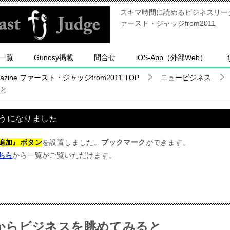
スキマ時間に読めるビジネスリーダー
ァースト・ジャッジfrom2011
一覧
Gunosy掲載
問合せ
iOS-App（外部Web）
ine ファースト・ジャッジfrom2011
TOP
ニュービジネス
と
うになりました
追加』ボタン
を設置しました。
ブックマーク
ができます。
ちら
から一覧がご覧いただけます。
からビジネスを眺めてみると