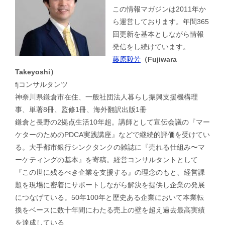
この情報マガジンは2011年か
ら運営しております。年間365
回更新を基本としながら情報
発信をし続けています。
藤原毅芳
（Fujiwara
Takeyoshi）
fjコンサルタンツ
神奈川県鎌倉市在住、一般社団法人暮らし振興支援機構理
事、単著8冊、監修1冊、海外翻訳出版1冊
鎌倉と長野の2拠点生活10年超。講師として宣伝会議の『マー
ケターのためのPDCA実践講座』などで継続的評価を受けてい
る。大手都市銀行シンクタンクの雑誌に『売れる仕組み〜マ
ーケティングの基本』を寄稿。経営コンサルタントとして
『この世に残るべき企業を支援する』の理念のもと、経営課
題を現場に密着にサポートしながら解決を提供し企業の発展
につなげている。50年100年と歴史ある企業において本業転
換をベースに数十年間にわたる売上の壁を超え過去最高実績
を達成している