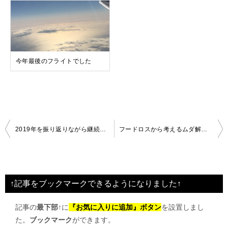
今年最後のフライトでした
投
2019年を振り返りながら継続することを見つけておく
フードロスから考えるムダ解消方法とは
稿
ナ
ビ
↑記事をブックマークできるようになりました↑
ゲ
記事の
最下部↑
に
『お気に入りに追加』ボタン
を設置しまし
ー
た。
ブックマーク
ができます。
シ