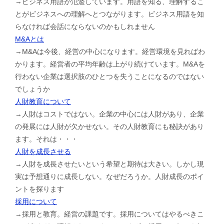
→ビジネス用語が氾濫しています。用語を知る、理解するこ
とがビジネスへの理解へとつながります。ビジネス用語を知
らなければ会話にならないのかもしれません
M&Aとは
→M&Aは今後、経営の中心になります。経営環境を見ればわ
かります。経営者の平均年齢は上がり続けています。M&Aを
行わない企業は選択肢のひとつを失うことになるのではない
でしょうか
人財教育について
→人財はコストではない。企業の中心には人財があり、企業
の発展には人財が欠かせない。その人財教育にも秘訣があり
ます。それは・・・
人財を成長させる
→人財を成長させたいという希望と期待は大きい。しかし現
実は予想通りに成長しない。なぜだろうか。人財成長のポイ
ントを探ります
採用について
→採用と教育。経営の課題です。採用についてはやるべきこ