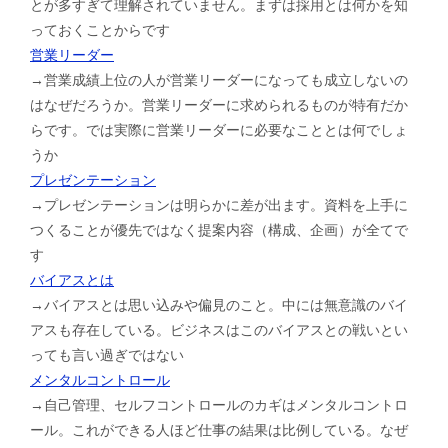
とが多すぎて理解されていません。まずは採用とは何かを知
っておくことからです
営業リーダー
→営業成績上位の人が営業リーダーになっても成立しないの
はなぜだろうか。営業リーダーに求められるものが特有だか
らです。では実際に営業リーダーに必要なこととは何でしょ
うか
プレゼンテーション
→プレゼンテーションは明らかに差が出ます。資料を上手に
つくることが優先ではなく提案内容（構成、企画）が全てで
す
バイアスとは
→バイアスとは思い込みや偏見のこと。中には無意識のバイ
アスも存在している。ビジネスはこのバイアスとの戦いとい
っても言い過ぎではない
メンタルコントロール
→自己管理、セルフコントロールのカギはメンタルコントロ
ール。これができる人ほど仕事の結果は比例している。なぜ