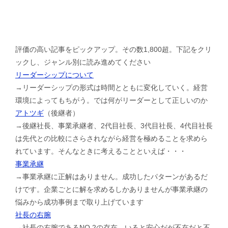
評価の高い記事をピックアップ。その数1,800超。下記をクリ
ックし、ジャンル別に読み進めてください
リーダーシップについて
→リーダーシップの形式は時間とともに変化していく。経営
環境によってもちがう。では何がリーダーとして正しいのか
アトツギ
（後継者）
→後継社長、事業承継者、2代目社長、3代目社長、4代目社長
は先代との比較にさらされながら経営を極めることを求めら
れています。そんなときに考えることといえば・・・
事業承継
→事業承継に正解はありません。成功したパターンがあるだ
けです。企業ごとに解を求めるしかありませんが事業承継の
悩みから成功事例まで取り上げています
社長の右腕
→社長の右腕であるNO.2の存在。いると安心だが不在だと不