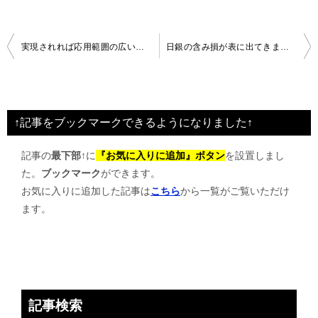
投
実現されれば応用範囲の広い太陽電池とは
日銀の含み損が表に出てきました
稿
ナ
ビ
↑記事をブックマークできるようになりました↑
ゲ
記事の
最下部↑
に
『お気に入りに追加』ボタン
を設置しまし
ー
た。
ブックマーク
ができます。
シ
お気に入りに追加した記事は
こちら
から一覧がご覧いただけ
ョ
ます。
ン
記事検索