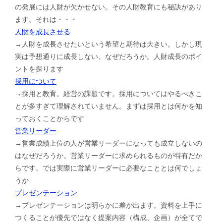
の発展には人財が欠かせない。その人財教育にも秘訣があり
ます。それは・・・
人財を成長させる
→人財を成長させたいという希望と期待は大きい。しかし現
実は予想通りに成長しない。なぜだろうか。人財成長のポイ
ントを探ります
採用について
→採用と教育。経営の課題です。採用についてはやるべきこ
とが多すぎて理解されていません。まずは採用とは何かを知
っておくことからです
営業リーダー
→営業成績上位の人が営業リーダーになっても成立しないの
はなぜだろうか。営業リーダーに求められるものが特有だか
らです。では実際に営業リーダーに必要なこととは何でしょ
うか
プレゼンテーション
→プレゼンテーションは明らかに差が出ます。資料を上手に
つくることが優先ではなく提案内容（構成、企画）が全てで