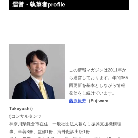
運営・執筆者profile
この情報マガジンは2011年か
ら運営しております。年間365
回更新を基本としながら情報
発信をし続けています。
藤原毅芳
（Fujiwara
Takeyoshi）
fjコンサルタンツ
神奈川県鎌倉市在住、一般社団法人暮らし振興支援機構理
事、単著8冊、監修1冊、海外翻訳出版1冊