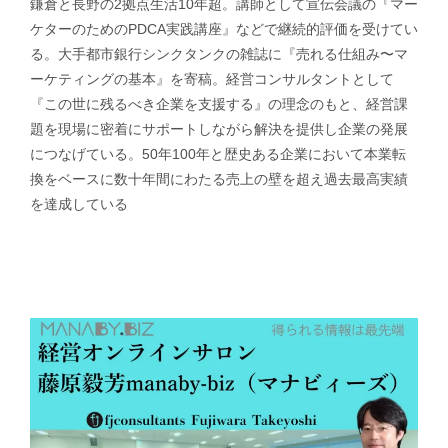
鎌倉と長野の2拠点生活10年超。講師として宣伝会議の『マー
ケターのためのPDCA実践講座』などで継続的評価を受けてい
る。大手都市銀行シンクタンクの雑誌に『売れる仕組み〜マ
ーケティングの基本』を寄稿。経営コンサルタントとして
『この世に残るべき企業を支援する』の理念のもと、経営課
題を現場に密着にサポートしながら解決を提供し企業の発展
につなげている。50年100年と歴史ある企業において本業転
換をベースに数十年間にわたる売上の壁を超え過去最高実績
を達成している