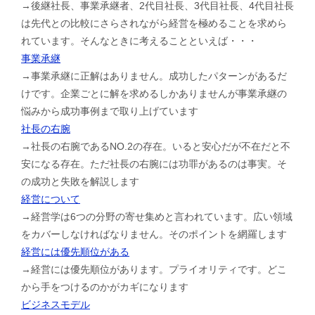
→後継社長、事業承継者、2代目社長、3代目社長、4代目社長
は先代との比較にさらされながら経営を極めることを求めら
れています。そんなときに考えることといえば・・・
事業承継
→事業承継に正解はありません。成功したパターンがあるだ
けです。企業ごとに解を求めるしかありませんが事業承継の
悩みから成功事例まで取り上げています
社長の右腕
→社長の右腕であるNO.2の存在。いると安心だが不在だと不
安になる存在。ただ社長の右腕には功罪があるのは事実。そ
の成功と失敗を解説します
経営について
→経営学は6つの分野の寄せ集めと言われています。広い領域
をカバーしなければなりません。そのポイントを網羅します
経営には優先順位がある
→経営には優先順位があります。プライオリティです。どこ
から手をつけるのかがカギになります
ビジネスモデル