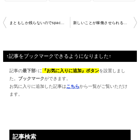
投
まともしか残らないのでspacは精算へ
新しいことが稼働させられる企業
稿
ナ
ビ
↑記事をブックマークできるようになりました↑
ゲ
記事の
最下部↑
に
『お気に入りに追加』ボタン
を設置しまし
ー
た。
ブックマーク
ができます。
シ
お気に入りに追加した記事は
こちら
から一覧がご覧いただけ
ョ
ます。
ン
記事検索