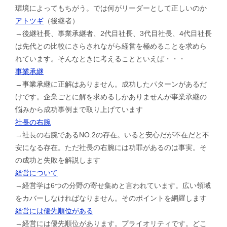
環境によってもちがう。では何がリーダーとして正しいのか
アトツギ
（後継者）
→後継社長、事業承継者、2代目社長、3代目社長、4代目社長
は先代との比較にさらされながら経営を極めることを求めら
れています。そんなときに考えることといえば・・・
事業承継
→事業承継に正解はありません。成功したパターンがあるだ
けです。企業ごとに解を求めるしかありませんが事業承継の
悩みから成功事例まで取り上げています
社長の右腕
→社長の右腕であるNO.2の存在。いると安心だが不在だと不
安になる存在。ただ社長の右腕には功罪があるのは事実。そ
の成功と失敗を解説します
経営について
→経営学は6つの分野の寄せ集めと言われています。広い領域
をカバーしなければなりません。そのポイントを網羅します
経営には優先順位がある
→経営には優先順位があります。プライオリティです。どこ