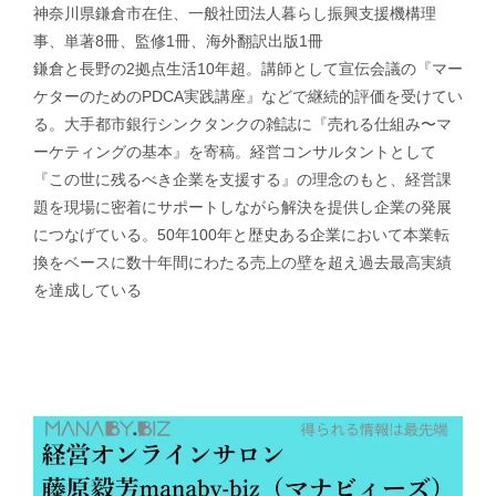
神奈川県鎌倉市在住、一般社団法人暮らし振興支援機構理
事、単著8冊、監修1冊、海外翻訳出版1冊
鎌倉と長野の2拠点生活10年超。講師として宣伝会議の『マー
ケターのためのPDCA実践講座』などで継続的評価を受けてい
る。大手都市銀行シンクタンクの雑誌に『売れる仕組み〜マ
ーケティングの基本』を寄稿。経営コンサルタントとして
『この世に残るべき企業を支援する』の理念のもと、経営課
題を現場に密着にサポートしながら解決を提供し企業の発展
につなげている。50年100年と歴史ある企業において本業転
換をベースに数十年間にわたる売上の壁を超え過去最高実績
を達成している