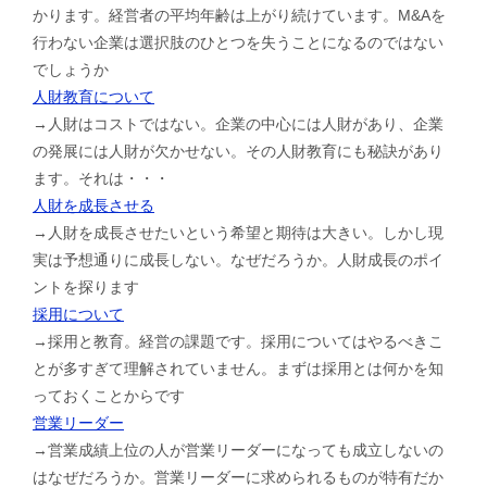
かります。経営者の平均年齢は上がり続けています。M&Aを
行わない企業は選択肢のひとつを失うことになるのではない
でしょうか
人財教育について
→人財はコストではない。企業の中心には人財があり、企業
の発展には人財が欠かせない。その人財教育にも秘訣があり
ます。それは・・・
人財を成長させる
→人財を成長させたいという希望と期待は大きい。しかし現
実は予想通りに成長しない。なぜだろうか。人財成長のポイ
ントを探ります
採用について
→採用と教育。経営の課題です。採用についてはやるべきこ
とが多すぎて理解されていません。まずは採用とは何かを知
っておくことからです
営業リーダー
→営業成績上位の人が営業リーダーになっても成立しないの
はなぜだろうか。営業リーダーに求められるものが特有だか