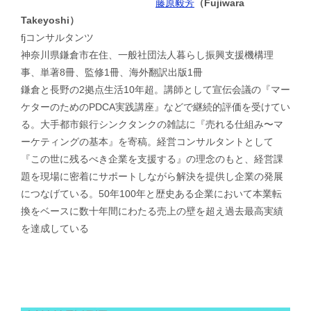
藤原毅芳
（Fujiwara
Takeyoshi）
fjコンサルタンツ
神奈川県鎌倉市在住、一般社団法人暮らし振興支援機構理
事、単著8冊、監修1冊、海外翻訳出版1冊
鎌倉と長野の2拠点生活10年超。講師として宣伝会議の『マー
ケターのためのPDCA実践講座』などで継続的評価を受けてい
る。大手都市銀行シンクタンクの雑誌に『売れる仕組み〜マ
ーケティングの基本』を寄稿。経営コンサルタントとして
『この世に残るべき企業を支援する』の理念のもと、経営課
題を現場に密着にサポートしながら解決を提供し企業の発展
につなげている。50年100年と歴史ある企業において本業転
換をベースに数十年間にわたる売上の壁を超え過去最高実績
を達成している