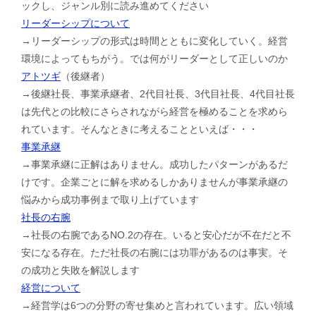
ックし、ジャンル別に読み進めてください
リーダーシップについて
→リーダーシップの形式は時間とともに変化していく。経営
環境によってもちがう。では何がリーダーとして正しいのか
アトツギ
（後継者）
→後継社長、事業承継者、2代目社長、3代目社長、4代目社長
は先代との比較にさらされながら経営を極めることを求めら
れています。そんなときに考えることといえば・・・
事業承継
→事業承継に正解はありません。成功したパターンがあるだ
けです。企業ごとに解を求めるしかありませんが事業承継の
悩みから成功事例まで取り上げています
社長の右腕
→社長の右腕であるNO.2の存在。いると安心だが不在だと不
安になる存在。ただ社長の右腕には功罪があるのは事実。そ
の成功と失敗を解説します
経営について
→経営学は6つの分野の寄せ集めと言われています。広い領域