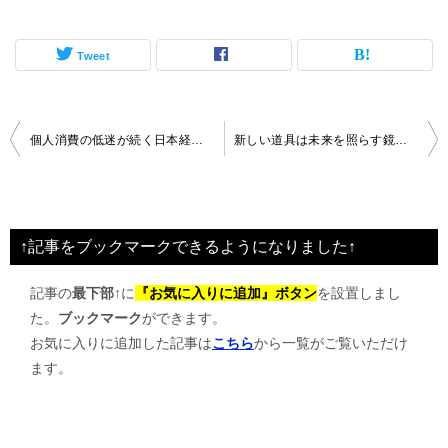
Tweet
投
個人消費の低迷が続く日本経済、4期連続のマイナス成長に
新しい道具は未来を照らす鏡となるのか
稿
ナ
ビ
↑記事をブックマークできるようになりました↑
ゲ
記事の
最下部↑
に
『お気に入りに追加』ボタン
を設置しまし
ー
た。
ブックマーク
ができます。
シ
お気に入りに追加した記事は
こちら
から一覧がご覧いただけ
ョ
ます。
ン