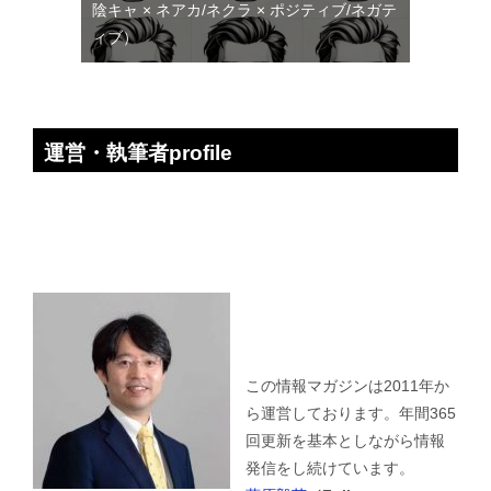
陰キャ × ネアカ/ネクラ × ポジティブ/ネガテ
ィブ）
運営・執筆者profile
この情報マガジンは2011年か
ら運営しております。年間365
回更新を基本としながら情報
発信をし続けています。