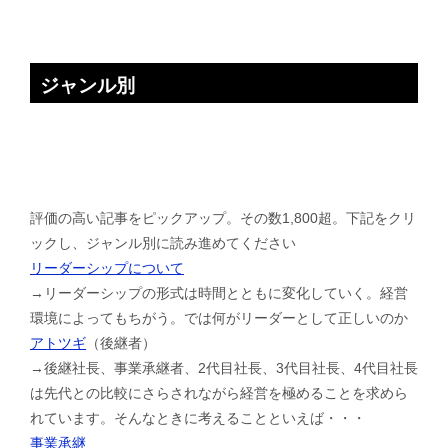
ジャンル別
評価の高い記事をピックアップ。その数1,800超。下記をクリ
ックし、ジャンル別に読み進めてください
リーダーシップについて
→リーダーシップの形式は時間とともに変化していく。経営
環境によってもちがう。では何がリーダーとして正しいのか
アトツギ
（後継者）
→後継社長、事業承継者、2代目社長、3代目社長、4代目社長
は先代との比較にさらされながら経営を極めることを求めら
れています。そんなときに考えることといえば・・・
事業承継