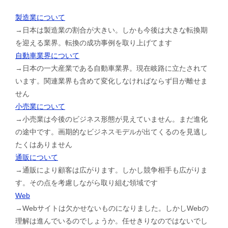
製造業について
→日本は製造業の割合が大きい。しかも今後は大きな転換期
を迎える業界。転換の成功事例を取り上げてます
自動車業界について
→日本の一大産業である自動車業界。現在岐路に立たされて
います。関連業界も含めて変化しなければならず目が離せま
せん
小売業について
→小売業は今後のビジネス形態が見えていません。まだ進化
の途中です。画期的なビジネスモデルが出てくるのを見逃し
たくはありません
通販について
→通販により顧客は広がります。しかし競争相手も広がりま
す。その点を考慮しながら取り組む領域です
Web
→Webサイトは欠かせないものになりました。しかしWebの
理解は進んでいるのでしょうか。任せきりなのではないでし