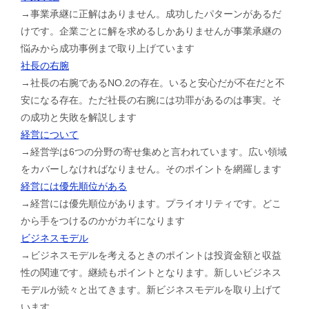
→事業承継に正解はありません。成功したパターンがあるだ
けです。企業ごとに解を求めるしかありませんが事業承継の
悩みから成功事例まで取り上げています
社長の右腕
→社長の右腕であるNO.2の存在。いると安心だが不在だと不
安になる存在。ただ社長の右腕には功罪があるのは事実。そ
の成功と失敗を解説します
経営について
→経営学は6つの分野の寄せ集めと言われています。広い領域
をカバーしなければなりません。そのポイントを網羅します
経営には優先順位がある
→経営には優先順位があります。プライオリティです。どこ
から手をつけるのかがカギになります
ビジネスモデル
→ビジネスモデルを考えるときのポイントは投資金額と収益
性の関連です。継続もポイントとなります。新しいビジネス
モデルが続々と出てきます。新ビジネスモデルを取り上げて
います