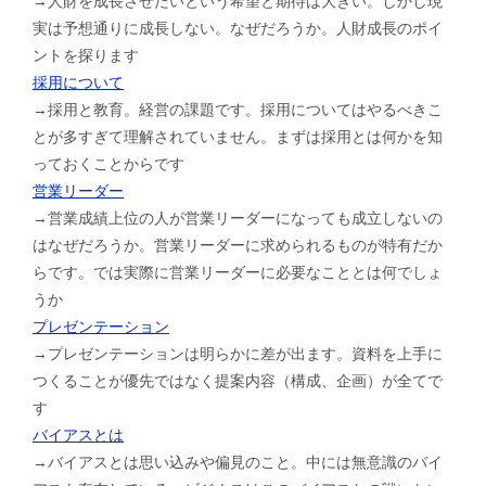
→人財を成長させたいという希望と期待は大きい。しかし現
実は予想通りに成長しない。なぜだろうか。人財成長のポイ
ントを探ります
採用について
→採用と教育。経営の課題です。採用についてはやるべきこ
とが多すぎて理解されていません。まずは採用とは何かを知
っておくことからです
営業リーダー
→営業成績上位の人が営業リーダーになっても成立しないの
はなぜだろうか。営業リーダーに求められるものが特有だか
らです。では実際に営業リーダーに必要なこととは何でしょ
うか
プレゼンテーション
→プレゼンテーションは明らかに差が出ます。資料を上手に
つくることが優先ではなく提案内容（構成、企画）が全てで
す
バイアスとは
→バイアスとは思い込みや偏見のこと。中には無意識のバイ