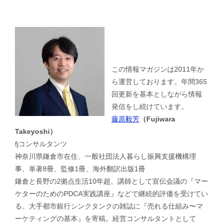
この情報マガジンは2011年か
ら運営しております。年間365
回更新を基本としながら情報
発信をし続けています。
藤原毅芳
（Fujiwara
Takeyoshi）
fjコンサルタンツ
神奈川県鎌倉市在住、一般社団法人暮らし振興支援機構理
事、単著8冊、監修1冊、海外翻訳出版1冊
鎌倉と長野の2拠点生活10年超。講師として宣伝会議の『マー
ケターのためのPDCA実践講座』などで継続的評価を受けてい
る。大手都市銀行シンクタンクの雑誌に『売れる仕組み〜マ
ーケティングの基本』を寄稿。経営コンサルタントとして