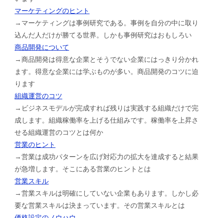
マーケティングのヒント
→マーケティングは事例研究である。事例を自分の中に取り
込んだ人だけが勝てる世界。しかも事例研究はおもしろい
商品開発について
→商品開発は得意な企業とそうでない企業にはっきり分かれ
ます。得意な企業には学ぶものが多い。商品開発のコツに迫
ります
組織運営のコツ
→ビジネスモデルが完成すれば残りは実践する組織だけで完
成します。組織稼働率を上げる仕組みです。稼働率を上昇さ
せる組織運営のコツとは何か
営業のヒント
→営業は成功パターンを広げ対応力の拡大を達成すると結果
が急増します。そこにある営業のヒントとは
営業スキル
→営業スキルは明確にしていない企業もあります。しかし必
要な営業スキルは決まっています。その営業スキルとは
価格設定のノウハウ