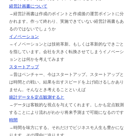
経営計画書について
→経営計画書は作成のポイントと作成後の運営ポイントに分
かれます。作って終わり、実施できていない経営計画書もあ
るのではないでしょうか
イノベーション
→イノベーションとは技術革新。もしくは革新的なできごと
を指しています。会社を大きく転換させてしまうイノベーシ
ョンとは何かを考えてみます
スタートアップ
→昔はベンチャー、今はスタートアップ。スタートアップと
は時間との戦い。結果を出すスピードを上げ続けるしかあり
ません。そんなとき考えることといえば
統計データを定点観測すると
→データは客観的な視点を与えてくれます。しかも定点観測
することにより流れがわかり将来予測まで可能になるのです
時間
→時間を味方にする。それだけでビジネスモ人生も豊かにな
ります。その理由に迫ります