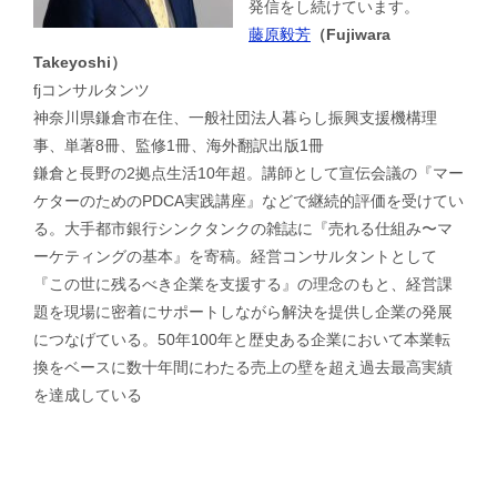
発信をし続けています。
藤原毅芳
（Fujiwara
Takeyoshi）
fjコンサルタンツ
神奈川県鎌倉市在住、一般社団法人暮らし振興支援機構理
事、単著8冊、監修1冊、海外翻訳出版1冊
鎌倉と長野の2拠点生活10年超。講師として宣伝会議の『マー
ケターのためのPDCA実践講座』などで継続的評価を受けてい
る。大手都市銀行シンクタンクの雑誌に『売れる仕組み〜マ
ーケティングの基本』を寄稿。経営コンサルタントとして
『この世に残るべき企業を支援する』の理念のもと、経営課
題を現場に密着にサポートしながら解決を提供し企業の発展
につなげている。50年100年と歴史ある企業において本業転
換をベースに数十年間にわたる売上の壁を超え過去最高実績
を達成している