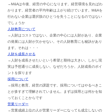
→M&Aは今後、経営の中心になります。経営環境を見ればわ
かります。経営者の平均年齢は上がり続けています。M&Aを
行わない企業は選択肢のひとつを失うことになるのではない
でしょうか
人財教育について
→人財はコストではない。企業の中心には人財があり、企業
の発展には人財が欠かせない。その人財教育にも秘訣があり
ます。それは・・・
人財を成長させる
→人財を成長させたいという希望と期待は大きい。しかし現
実は予想通りに成長しない。なぜだろうか。人財成長のポイ
ントを探ります
採用について
→採用と教育。経営の課題です。採用についてはやるべきこ
とが多すぎて理解されていません。まずは採用とは何かを知
っておくことからです
営業リーダー
→営業成績上位の人が営業リーダーになっても成立しないの