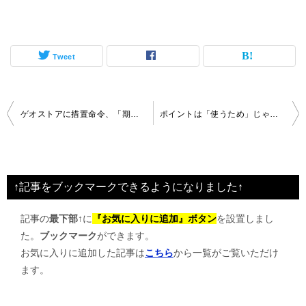
Tweet
投
ゲオストアに措置命令、「期間限定」商法
ポイントは「使うため」じゃない。ヒトの本音
稿
ナ
ビ
↑記事をブックマークできるようになりました↑
ゲ
記事の
最下部↑
に
『お気に入りに追加』ボタン
を設置しまし
ー
た。
ブックマーク
ができます。
シ
お気に入りに追加した記事は
こちら
から一覧がご覧いただけ
ョ
ます。
ン