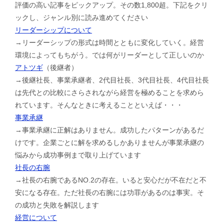
評価の高い記事をピックアップ。その数1,800超。下記をクリ
ックし、ジャンル別に読み進めてください
リーダーシップについて
→リーダーシップの形式は時間とともに変化していく。経営
環境によってもちがう。では何がリーダーとして正しいのか
アトツギ
（後継者）
→後継社長、事業承継者、2代目社長、3代目社長、4代目社長
は先代との比較にさらされながら経営を極めることを求めら
れています。そんなときに考えることといえば・・・
事業承継
→事業承継に正解はありません。成功したパターンがあるだ
けです。企業ごとに解を求めるしかありませんが事業承継の
悩みから成功事例まで取り上げています
社長の右腕
→社長の右腕であるNO.2の存在。いると安心だが不在だと不
安になる存在。ただ社長の右腕には功罪があるのは事実。そ
の成功と失敗を解説します
経営について