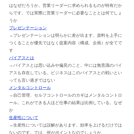
はなぜだろうか。営業リーダーに求められるものが特有だか
らです。では実際に営業リーダーに必要なこととは何でしょ
うか
プレゼンテーション
→プレゼンテーションは明らかに差が出ます。資料を上手に
つくることが優先ではなく提案内容（構成、企画）が全てで
す
バイアスとは
→バイアスとは思い込みや偏見のこと。中には無意識のバイ
アスも存在している。ビジネスはこのバイアスとの戦いとい
っても言い過ぎではない
メンタルコントロール
→自己管理、セルフコントロールのカギはメンタルコントロ
ール。これができる人ほど仕事の結果は比例している。なぜ
か
生産性について
→生産性については誤解があります。効率を上げるだけでは
ないのです。では、何がポイントなのでしょうか