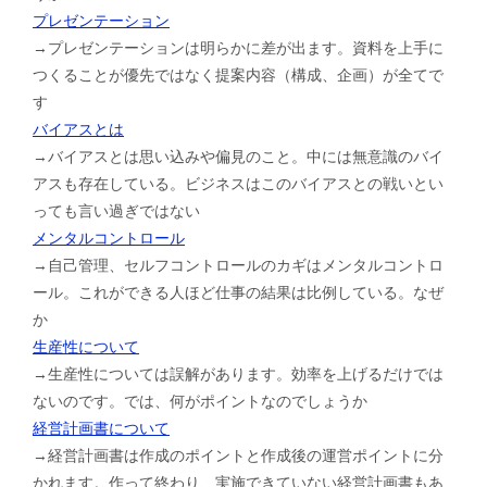
プレゼンテーション
→プレゼンテーションは明らかに差が出ます。資料を上手に
つくることが優先ではなく提案内容（構成、企画）が全てで
す
バイアスとは
→バイアスとは思い込みや偏見のこと。中には無意識のバイ
アスも存在している。ビジネスはこのバイアスとの戦いとい
っても言い過ぎではない
メンタルコントロール
→自己管理、セルフコントロールのカギはメンタルコントロ
ール。これができる人ほど仕事の結果は比例している。なぜ
か
生産性について
→生産性については誤解があります。効率を上げるだけでは
ないのです。では、何がポイントなのでしょうか
経営計画書について
→経営計画書は作成のポイントと作成後の運営ポイントに分
かれます。作って終わり、実施できていない経営計画書もあ