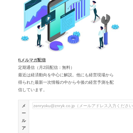
fjメルマガ配信
定期通信（月2回配信：無料）
最近は経済動向を中心に解説。他にも経営現場から
得られた最新一次情報の中から今後の経営予測を配
信しています。
メ
ー
ル
ア