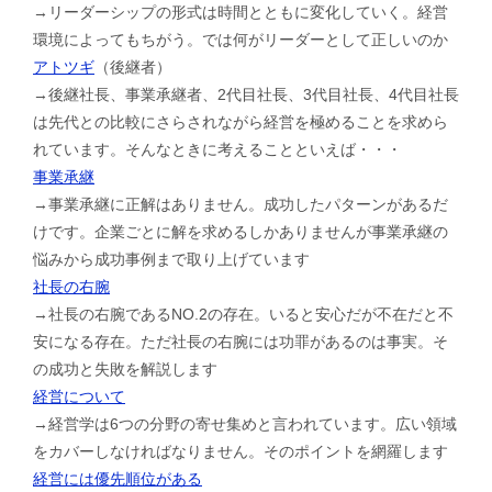
→リーダーシップの形式は時間とともに変化していく。経営
環境によってもちがう。では何がリーダーとして正しいのか
アトツギ
（後継者）
→後継社長、事業承継者、2代目社長、3代目社長、4代目社長
は先代との比較にさらされながら経営を極めることを求めら
れています。そんなときに考えることといえば・・・
事業承継
→事業承継に正解はありません。成功したパターンがあるだ
けです。企業ごとに解を求めるしかありませんが事業承継の
悩みから成功事例まで取り上げています
社長の右腕
→社長の右腕であるNO.2の存在。いると安心だが不在だと不
安になる存在。ただ社長の右腕には功罪があるのは事実。そ
の成功と失敗を解説します
経営について
→経営学は6つの分野の寄せ集めと言われています。広い領域
をカバーしなければなりません。そのポイントを網羅します
経営には優先順位がある