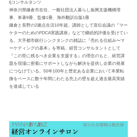
fjコンサルタンツ
神奈川県鎌倉市在住、一般社団法人暮らし振興支援機構理
事、単著8冊、監修1冊、海外翻訳出版1冊
鎌倉と長野の2拠点生活10年超。講師として宣伝会議の『マー
ケターのためのPDCA実践講座』などで継続的評価を受けてい
る。大手都市銀行シンクタンクの雑誌に『売れる仕組み〜マ
ーケティングの基本』を寄稿。経営コンサルタントとして
『この世に残るべき企業を支援する』の理念のもと、経営課
題を現場に密着にサポートしながら解決を提供し企業の発展
につなげている。50年100年と歴史ある企業において本業転
換をベースに数十年間にわたる売上の壁を超え過去最高実績
を達成している