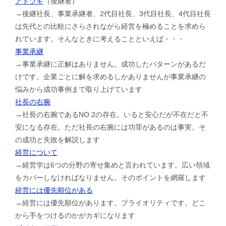
アトツギ
（後継者）
→後継社長、事業承継者、2代目社長、3代目社長、4代目社長
は先代との比較にさらされながら経営を極めることを求めら
れています。そんなときに考えることといえば・・・
事業承継
→事業承継に正解はありません。成功したパターンがあるだ
けです。企業ごとに解を求めるしかありませんが事業承継の
悩みから成功事例まで取り上げています
社長の右腕
→社長の右腕であるNO.2の存在。いると安心だが不在だと不
安になる存在。ただ社長の右腕には功罪があるのは事実。そ
の成功と失敗を解説します
経営について
→経営学は6つの分野の寄せ集めと言われています。広い領域
をカバーしなければなりません。そのポイントを網羅します
経営には優先順位がある
→経営には優先順位があります。プライオリティです。どこ
から手をつけるのかがカギになります