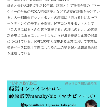
鎌倉と長野の2拠点生活10年超。講師として宣伝会議の『マー
ケターのためのPDCA実践講座』などで継続的評価を受けてい
る。大手都市銀行シンクタンクの雑誌に『売れる仕組み〜マ
ーケティングの基本』を寄稿。経営コンサルタントとして
『この世に残るべき企業を支援する』の理念のもと、経営課
題を現場に密着にサポートしながら解決を提供し企業の発展
につなげている。50年100年と歴史ある企業において本業転
換をベースに数十年間にわたる売上の壁を超え過去最高実績
を達成している