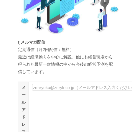
fjメルマガ配信
定期通信（月2回配信：無料）
最近は経済動向を中心に解説。他にも経営現場から
得られた最新一次情報の中から今後の経営予測を配
信しています。
メ
ー
ル
ア
ド
レ
ス