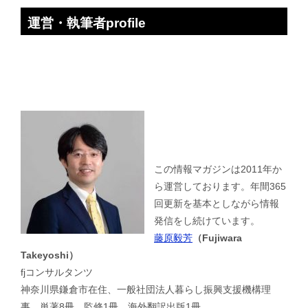
運営・執筆者profile
この情報マガジンは2011年か
ら運営しております。年間365
回更新を基本としながら情報
発信をし続けています。
藤原毅芳
（Fujiwara
Takeyoshi）
fjコンサルタンツ
神奈川県鎌倉市在住、一般社団法人暮らし振興支援機構理
事、単著8冊、監修1冊、海外翻訳出版1冊