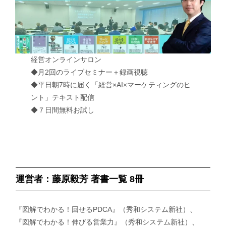
経営オンラインサロン
◆月2回のライブセミナー＋録画視聴
◆平日朝7時に届く「経営×AI×マーケティングのヒ
ント」テキスト配信
◆７日間無料お試し
運営者：藤原毅芳 著書一覧 8冊
『図解でわかる！回せるPDCA』（秀和システム新社）、
『図解でわかる！伸びる営業力』（秀和システム新社）、