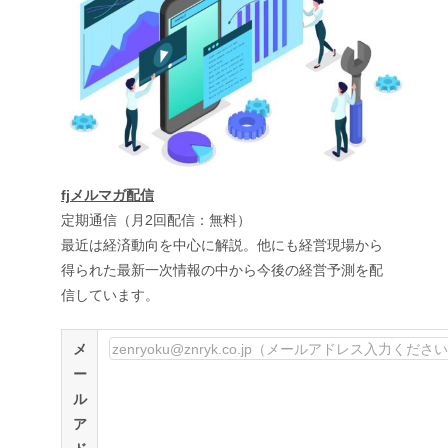
fjメルマガ配信
定期通信（月2回配信：無料）
最近は経済動向を中心に解説。他にも経営現場から
得られた最新一次情報の中から今後の経営予測を配
信しています。
メ
ー
ル
ア