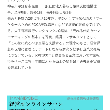
fjコンサルタンツ
神奈川県鎌倉市在住、一般社団法人暮らし振興支援機構理
事、単著8冊、監修1冊、海外翻訳出版1冊
鎌倉と長野の2拠点生活10年超。講師として宣伝会議の『マー
ケターのためのPDCA実践講座』などで継続的評価を受けてい
る。大手都市銀行シンクタンクの雑誌に『売れる仕組み〜マ
ーケティングの基本』を寄稿。経営コンサルタントとして
『この世に残るべき企業を支援する』の理念のもと、経営課
題を現場に密着にサポートしながら解決を提供し企業の発展
につなげている。50年100年と歴史ある企業において本業転
換をベースに数十年間にわたる売上の壁を超え過去最高実績
を達成している