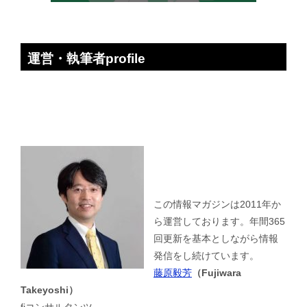
運営・執筆者profile
この情報マガジンは2011年か
ら運営しております。年間365
回更新を基本としながら情報
発信をし続けています。
藤原毅芳
（Fujiwara
Takeyoshi）