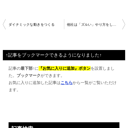
投
ダイナミックな動きをつくる
他社は「ズルい」やり方をしているんです
稿
ナ
ビ
↑記事をブックマークできるようになりました↑
ゲ
記事の
最下部↑
に
『お気に入りに追加』ボタン
を設置しまし
ー
た。
ブックマーク
ができます。
シ
お気に入りに追加した記事は
こちら
から一覧がご覧いただけ
ョ
ます。
ン