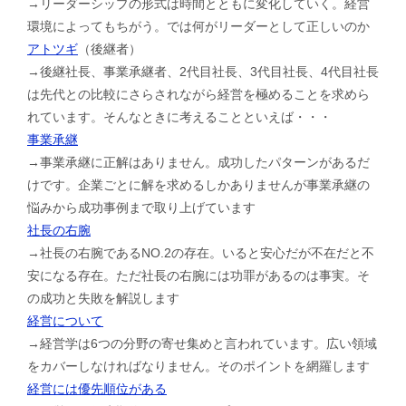
→リーダーシップの形式は時間とともに変化していく。経営
環境によってもちがう。では何がリーダーとして正しいのか
アトツギ
（後継者）
→後継社長、事業承継者、2代目社長、3代目社長、4代目社長
は先代との比較にさらされながら経営を極めることを求めら
れています。そんなときに考えることといえば・・・
事業承継
→事業承継に正解はありません。成功したパターンがあるだ
けです。企業ごとに解を求めるしかありませんが事業承継の
悩みから成功事例まで取り上げています
社長の右腕
→社長の右腕であるNO.2の存在。いると安心だが不在だと不
安になる存在。ただ社長の右腕には功罪があるのは事実。そ
の成功と失敗を解説します
経営について
→経営学は6つの分野の寄せ集めと言われています。広い領域
をカバーしなければなりません。そのポイントを網羅します
経営には優先順位がある