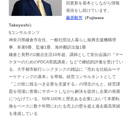
回更新を基本としながら情報
発信をし続けています。
藤原毅芳
（Fujiwara
Takeyoshi）
fjコンサルタンツ
神奈川県鎌倉市在住、一般社団法人暮らし振興支援機構理
事、単著8冊、監修1冊、海外翻訳出版1冊
鎌倉と長野の2拠点生活10年超。講師として宣伝会議の『マー
ケターのためのPDCA実践講座』などで継続的評価を受けてい
る。大手都市銀行シンクタンクの雑誌に『売れる仕組み〜マ
ーケティングの基本』を寄稿。経営コンサルタントとして
『この世に残るべき企業を支援する』の理念のもと、経営課
題を現場に密着にサポートしながら解決を提供し企業の発展
につなげている。50年100年と歴史ある企業において本業転
換をベースに数十年間にわたる売上の壁を超え過去最高実績
を達成している