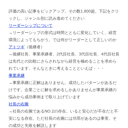
評価の高い記事をピックアップ。その数1,800超。下記をクリ
ックし、ジャンル別に読み進めてください
リーダーシップについて
→リーダーシップの形式は時間とともに変化していく。経営
環境によってもちがう。では何がリーダーとして正しいのか
アトツギ
（後継者）
→後継社長、事業承継者、2代目社長、3代目社長、4代目社長
は先代との比較にさらされながら経営を極めることを求めら
れています。そんなときに考えることといえば・・・
事業承継
→事業承継に正解はありません。成功したパターンがあるだ
けです。企業ごとに解を求めるしかありませんが事業承継の
悩みから成功事例まで取り上げています
社長の右腕
→社長の右腕であるNO.2の存在。いると安心だが不在だと不
安になる存在。ただ社長の右腕には功罪があるのは事実。そ
の成功と失敗を解説します