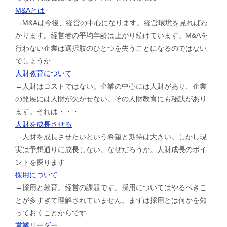
M&Aとは
→M&Aは今後、経営の中心になります。経営環境を見ればわ
かります。経営者の平均年齢は上がり続けています。M&Aを
行わない企業は選択肢のひとつを失うことになるのではない
でしょうか
人財教育について
→人財はコストではない。企業の中心には人財があり、企業
の発展には人財が欠かせない。その人財教育にも秘訣があり
ます。それは・・・
人財を成長させる
→人財を成長させたいという希望と期待は大きい。しかし現
実は予想通りに成長しない。なぜだろうか。人財成長のポイ
ントを探ります
採用について
→採用と教育。経営の課題です。採用についてはやるべきこ
とが多すぎて理解されていません。まずは採用とは何かを知
っておくことからです
営業リーダー