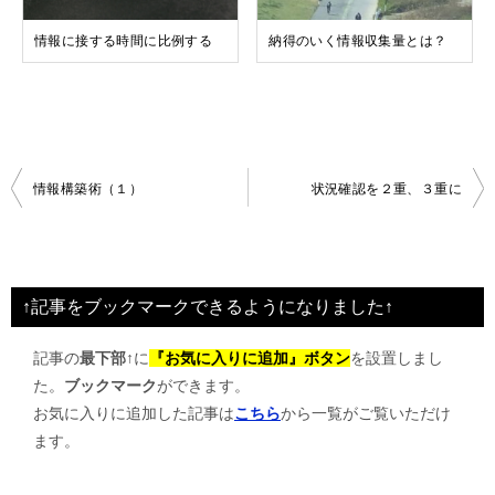
情報に接する時間に比例する
納得のいく情報収集量とは？
投
情報構築術（１）
状況確認を２重、３重に
稿
ナ
ビ
↑記事をブックマークできるようになりました↑
ゲ
記事の
最下部↑
に
『お気に入りに追加』ボタン
を設置しまし
ー
た。
ブックマーク
ができます。
シ
お気に入りに追加した記事は
こちら
から一覧がご覧いただけ
ョ
ます。
ン