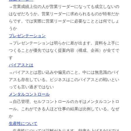
→営業成績上位の人が営業リーダーになっても成立しないの
はなぜだろうか。営業リーダーに求められるものが特有だか
らです。では実際に営業リーダーに必要なこととは何でしょ
うか
プレゼンテーション
→プレゼンテーションは明らかに差が出ます。資料を上手に
つくることが優先ではなく提案内容（構成、企画）が全てで
す
バイアスとは
→バイアスとは思い込みや偏見のこと。中には無意識のバイ
アスも存在している。ビジネスはこのバイアスとの戦いとい
っても言い過ぎではない
メンタルコントロール
→自己管理、セルフコントロールのカギはメンタルコントロ
ール。これができる人ほど仕事の結果は比例している。なぜ
か
生産性について
→生産性については誤解があります。効率を上げるだけでは