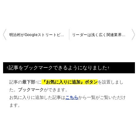
投
明治村がGoogleストリートビューに
リーダーは浅く広く関連業界まで知っておく必要がある
稿
ナ
ビ
↑記事をブックマークできるようになりました↑
ゲ
記事の
最下部↑
に
『お気に入りに追加』ボタン
を設置しまし
ー
た。
ブックマーク
ができます。
シ
お気に入りに追加した記事は
こちら
から一覧がご覧いただけ
ョ
ます。
ン