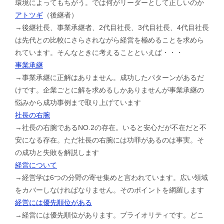
環境によってもちがう。では何がリーダーとして正しいのか
アトツギ
（後継者）
→後継社長、事業承継者、2代目社長、3代目社長、4代目社長
は先代との比較にさらされながら経営を極めることを求めら
れています。そんなときに考えることといえば・・・
事業承継
→事業承継に正解はありません。成功したパターンがあるだ
けです。企業ごとに解を求めるしかありませんが事業承継の
悩みから成功事例まで取り上げています
社長の右腕
→社長の右腕であるNO.2の存在。いると安心だが不在だと不
安になる存在。ただ社長の右腕には功罪があるのは事実。そ
の成功と失敗を解説します
経営について
→経営学は6つの分野の寄せ集めと言われています。広い領域
をカバーしなければなりません。そのポイントを網羅します
経営には優先順位がある
→経営には優先順位があります。プライオリティです。どこ