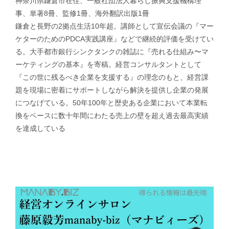
神奈川県鎌倉市在住、一般社団法人暮らし振興支援機構理
事、単著8冊、監修1冊、海外翻訳出版1冊
鎌倉と長野の2拠点生活10年超。講師として宣伝会議の『マー
ケターのためのPDCA実践講座』などで継続的評価を受けてい
る。大手都市銀行シンクタンクの雑誌に『売れる仕組み〜マ
ーケティングの基本』を寄稿。経営コンサルタントとして
『この世に残るべき企業を支援する』の理念のもと、経営課
題を現場に密着にサポートしながら解決を提供し企業の発展
につなげている。50年100年と歴史ある企業において本業転
換をベースに数十年間にわたる売上の壁を超え過去最高実績
を達成している