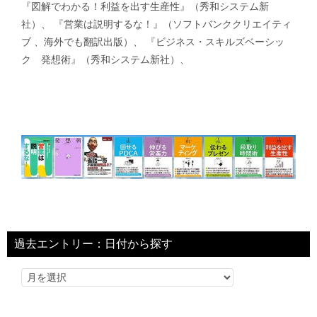
『図解でわかる！利益を出す生産性』（秀和システム新
社）、 『営業は説明するな！』（ソフトバンククリエイティ
ブ 、海外でも翻訳出版）、 『ビジネス・スキルズベーシッ
ク 発想術』（秀和システム新社）、
過去エントリー：日付から探す