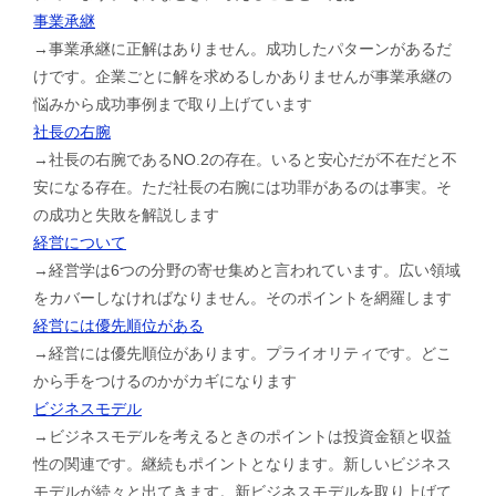
事業承継
→事業承継に正解はありません。成功したパターンがあるだ
けです。企業ごとに解を求めるしかありませんが事業承継の
悩みから成功事例まで取り上げています
社長の右腕
→社長の右腕であるNO.2の存在。いると安心だが不在だと不
安になる存在。ただ社長の右腕には功罪があるのは事実。そ
の成功と失敗を解説します
経営について
→経営学は6つの分野の寄せ集めと言われています。広い領域
をカバーしなければなりません。そのポイントを網羅します
経営には優先順位がある
→経営には優先順位があります。プライオリティです。どこ
から手をつけるのかがカギになります
ビジネスモデル
→ビジネスモデルを考えるときのポイントは投資金額と収益
性の関連です。継続もポイントとなります。新しいビジネス
モデルが続々と出てきます。新ビジネスモデルを取り上げて