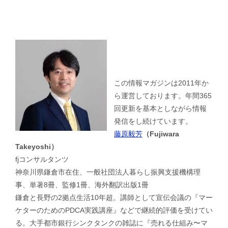
この情報マガジンは2011年か
ら運営しております。年間365
回更新を基本としながら情報
発信をし続けています。
藤原毅芳
（Fujiwara
Takeyoshi）
fjコンサルタンツ
神奈川県鎌倉市在住、一般社団法人暮らし振興支援機構理
事、単著8冊、監修1冊、海外翻訳出版1冊
鎌倉と長野の2拠点生活10年超。講師として宣伝会議の『マー
ケターのためのPDCA実践講座』などで継続的評価を受けてい
る。大手都市銀行シンクタンクの雑誌に『売れる仕組み〜マ