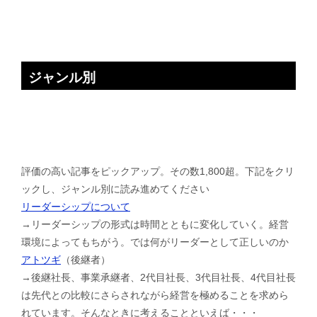
ジャンル別
評価の高い記事をピックアップ。その数1,800超。下記をクリ
ックし、ジャンル別に読み進めてください
リーダーシップについて
→リーダーシップの形式は時間とともに変化していく。経営
環境によってもちがう。では何がリーダーとして正しいのか
アトツギ
（後継者）
→後継社長、事業承継者、2代目社長、3代目社長、4代目社長
は先代との比較にさらされながら経営を極めることを求めら
れています。そんなときに考えることといえば・・・