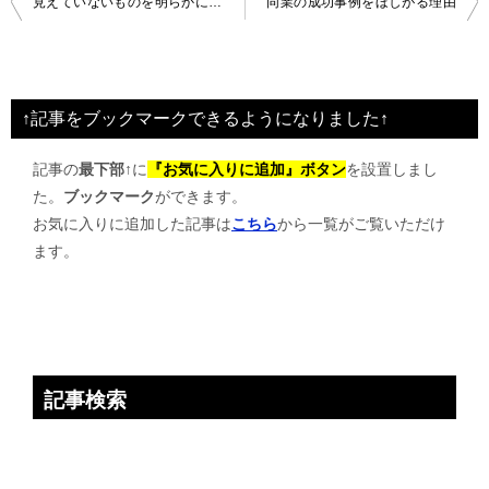
見えていないものを明らかにする見える化
同業の成功事例をほしがる理由
稿
ナ
ビ
↑記事をブックマークできるようになりました↑
ゲ
記事の
最下部↑
に
『お気に入りに追加』ボタン
を設置しまし
ー
た。
ブックマーク
ができます。
シ
お気に入りに追加した記事は
こちら
から一覧がご覧いただけ
ョ
ます。
ン
記事検索