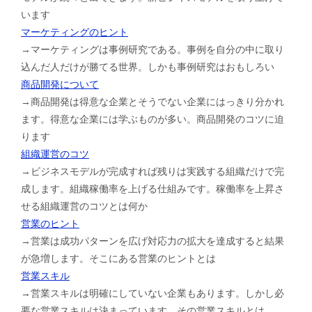
います
マーケティングのヒント
→マーケティングは事例研究である。事例を自分の中に取り
込んだ人だけが勝てる世界。しかも事例研究はおもしろい
商品開発について
→商品開発は得意な企業とそうでない企業にはっきり分かれ
ます。得意な企業には学ぶものが多い。商品開発のコツに迫
ります
組織運営のコツ
→ビジネスモデルが完成すれば残りは実践する組織だけで完
成します。組織稼働率を上げる仕組みです。稼働率を上昇さ
せる組織運営のコツとは何か
営業のヒント
→営業は成功パターンを広げ対応力の拡大を達成すると結果
が急増します。そこにある営業のヒントとは
営業スキル
→営業スキルは明確にしていない企業もあります。しかし必
要な営業スキルは決まっています。その営業スキルとは