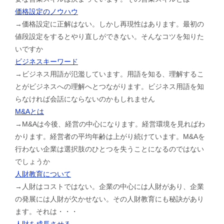
価格設定のノウハウ
→価格設定に正解はない。しかし再現性はあります。最初の
値段設定をするとやり直しができない。そんなコツを知りた
いですか
ビジネスキーワード
→ビジネス用語が氾濫しています。用語を知る、理解するこ
とがビジネスへの理解へとつながります。ビジネス用語を知
らなければ会話にならないのかもしれません
M&Aとは
→M&Aは今後、経営の中心になります。経営環境を見ればわ
かります。経営者の平均年齢は上がり続けています。M&Aを
行わない企業は選択肢のひとつを失うことになるのではない
でしょうか
人財教育について
→人財はコストではない。企業の中心には人財があり、企業
の発展には人財が欠かせない。その人財教育にも秘訣があり
ます。それは・・・
人財を成長させる