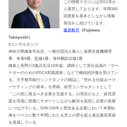
この情報マガジンは2011年か
ら運営しております。年間365
回更新を基本としながら情報
発信をし続けています。
藤原毅芳
（Fujiwara
Takeyoshi）
fjコンサルタンツ
神奈川県鎌倉市在住、一般社団法人暮らし振興支援機構理
事、単著8冊、監修1冊、海外翻訳出版1冊
鎌倉と長野の2拠点生活10年超。講師として宣伝会議の『マー
ケターのためのPDCA実践講座』などで継続的評価を受けてい
る。大手都市銀行シンクタンクの雑誌に『売れる仕組み〜マ
ーケティングの基本』を寄稿。経営コンサルタントとして
『この世に残るべき企業を支援する』の理念のもと、経営課
題を現場に密着にサポートしながら解決を提供し企業の発展
につなげている。50年100年と歴史ある企業において本業転
換をベースに数十年間にわたる売上の壁を超え過去最高実績
を達成している