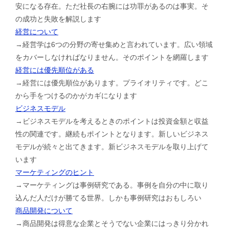
安になる存在。ただ社長の右腕には功罪があるのは事実。そ
の成功と失敗を解説します
経営について
→経営学は6つの分野の寄せ集めと言われています。広い領域
をカバーしなければなりません。そのポイントを網羅します
経営には優先順位がある
→経営には優先順位があります。プライオリティです。どこ
から手をつけるのかがカギになります
ビジネスモデル
→ビジネスモデルを考えるときのポイントは投資金額と収益
性の関連です。継続もポイントとなります。新しいビジネス
モデルが続々と出てきます。新ビジネスモデルを取り上げて
います
マーケティングのヒント
→マーケティングは事例研究である。事例を自分の中に取り
込んだ人だけが勝てる世界。しかも事例研究はおもしろい
商品開発について
→商品開発は得意な企業とそうでない企業にはっきり分かれ