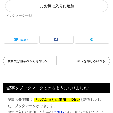
お気に入りに追加
ブックマーク一覧
Tweet
投
競合先は他業界からもやってくる
成長を感じる顔つき
稿
ナ
ビ
↑記事をブックマークできるようになりました↑
ゲ
記事の
最下部↑
に
『お気に入りに追加』ボタン
を設置しまし
ー
た。
ブックマーク
ができます。
シ
お気に入りに追加した記事は
こちら
から一覧がご覧いただけ