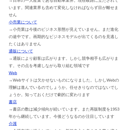
→日本の一大産業である自動車業界。現在岐路に立たされて
います。関連業界も含めて変化しなければならず目が離せま
せん
小売業について
→小売業は今後のビジネス形態が見えていません。まだ進化
の途中です。画期的なビジネスモデルが出てくるのを見逃し
たくはありません
通販について
→通販により顧客は広がります。しかし競争相手も広がりま
す。その点を考慮しながら取り組む領域です
Web
→Webサイトは欠かせないものになりました。しかしWebの
理解は進んでいるのでしょうか。任せきりなのではないでし
ょうか。知っておくだけで劇的に変わります
書店
→書店の数は減少傾向が続いています。また再販制度を1953
年から継続しています。今後どうなるのか注目しています
介護