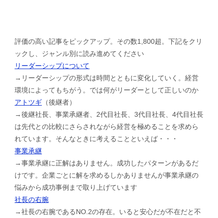
評価の高い記事をピックアップ。その数1,800超。下記をクリ
ックし、ジャンル別に読み進めてください
リーダーシップについて
→リーダーシップの形式は時間とともに変化していく。経営
環境によってもちがう。では何がリーダーとして正しいのか
アトツギ
（後継者）
→後継社長、事業承継者、2代目社長、3代目社長、4代目社長
は先代との比較にさらされながら経営を極めることを求めら
れています。そんなときに考えることといえば・・・
事業承継
→事業承継に正解はありません。成功したパターンがあるだ
けです。企業ごとに解を求めるしかありませんが事業承継の
悩みから成功事例まで取り上げています
社長の右腕
→社長の右腕であるNO.2の存在。いると安心だが不在だと不