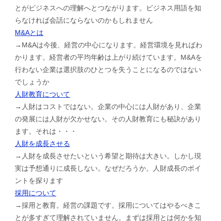
とがビジネスへの理解へとつながります。ビジネス用語を知
らなければ会話にならないのかもしれません
M&Aとは
→M&Aは今後、経営の中心になります。経営環境を見ればわ
かります。経営者の平均年齢は上がり続けています。M&Aを
行わない企業は選択肢のひとつを失うことになるのではない
でしょうか
人財教育について
→人財はコストではない。企業の中心には人財があり、企業
の発展には人財が欠かせない。その人財教育にも秘訣があり
ます。それは・・・
人財を成長させる
→人財を成長させたいという希望と期待は大きい。しかし現
実は予想通りに成長しない。なぜだろうか。人財成長のポイ
ントを探ります
採用について
→採用と教育。経営の課題です。採用についてはやるべきこ
とが多すぎて理解されていません。まずは採用とは何かを知