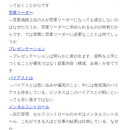
っておくことからです
営業リーダー
→営業成績上位の人が営業リーダーになっても成立しないの
はなぜだろうか。営業リーダーに求められるものが特有だか
らです。では実際に営業リーダーに必要なこととは何でしょ
うか
プレゼンテーション
→プレゼンテーションは明らかに差が出ます。資料を上手に
つくることが優先ではなく提案内容（構成、企画）が全てで
す
バイアスとは
→バイアスとは思い込みや偏見のこと。中には無意識のバイ
アスも存在している。ビジネスはこのバイアスとの戦いとい
っても言い過ぎではない
メンタルコントロール
→自己管理、セルフコントロールのカギはメンタルコントロ
ール。これができる人ほど仕事の結果は比例している。なぜ
か