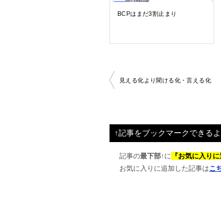
BCPはまだ3割止まり
投
見える化より聞ける化・言える化
稿
ナ
ビ
↑記事をブックマークできるよ
ゲ
ー
記事の
最下部↑
に
『お気に入りに
お気に入りに追加した記事は
こ
シ
ョ
ン