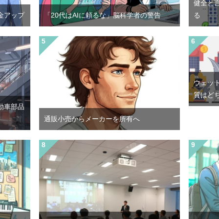
健全と
金アップ
「20代はAIに頼るな」脳科学者の警告
る
ウェッ
質はど
動車部品
通販小売からメーカーを所有へ