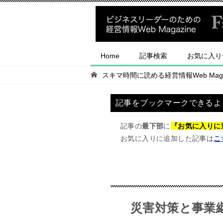
Home
記事検索
お気に入り
スキマ時間に読める経営情報Web Magaz
記事をブックマークできるよ
記事の
最下部
に
『お気に入りに
お気に入りに追加した記事は
こ
災害対策と事業