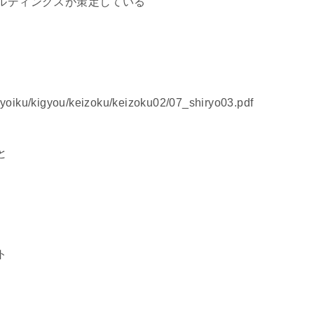
ルディングスが策定している
kyoiku/kigyou/keizoku/keizoku02/07_shiryo03.pdf
と
ト