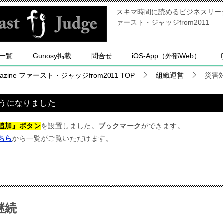
スキマ時間に読めるビジネスリーダー
ァースト・ジャッジfrom2011
一覧
Gunosy掲載
問合せ
iOS-App（外部Web）
ine ファースト・ジャッジfrom2011
TOP
組織運営
災害
うになりました
追加』ボタン
を設置しました。
ブックマーク
ができます。
ちら
から一覧がご覧いただけます。
継続