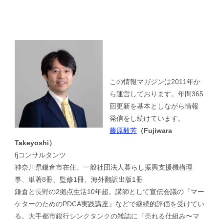
この情報マガジンは2011年か
ら運営しております。年間365
回更新を基本としながら情報
発信をし続けています。
藤原毅芳
（Fujiwara
Takeyoshi）
fjコンサルタンツ
神奈川県鎌倉市在住、一般社団法人暮らし振興支援機構理
事、単著8冊、監修1冊、海外翻訳出版1冊
鎌倉と長野の2拠点生活10年超。講師として宣伝会議の『マー
ケターのためのPDCA実践講座』などで継続的評価を受けてい
る。大手都市銀行シンクタンクの雑誌に『売れる仕組み〜マ