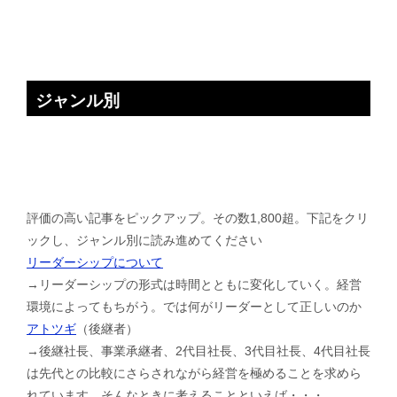
ジャンル別
評価の高い記事をピックアップ。その数1,800超。下記をクリ
ックし、ジャンル別に読み進めてください
リーダーシップについて
→リーダーシップの形式は時間とともに変化していく。経営
環境によってもちがう。では何がリーダーとして正しいのか
アトツギ
（後継者）
→後継社長、事業承継者、2代目社長、3代目社長、4代目社長
は先代との比較にさらされながら経営を極めることを求めら
れています。そんなときに考えることといえば・・・