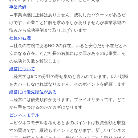
事業承継
→事業承継に正解はありません。成功したパターンがあるだ
けです。企業ごとに解を求めるしかありませんが事業承継の
悩みから成功事例まで取り上げています
社長の右腕
→社長の右腕であるNO.2の存在。いると安心だが不在だと不
安になる存在。ただ社長の右腕には功罪があるのは事実。そ
の成功と失敗を解説します
経営について
→経営学は6つの分野の寄せ集めと言われています。広い領域
をカバーしなければなりません。そのポイントを網羅します
経営には優先順位がある
→経営には優先順位があります。プライオリティです。どこ
から手をつけるのかがカギになります
ビジネスモデル
→ビジネスモデルを考えるときのポイントは投資金額と収益
性の関連です。継続もポイントとなります。新しいビジネス
モデルが続々と出てきます。新ビジネスモデルを取り上げて