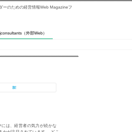
のための経営情報Web Magazineフ
fjconsultants（外部Web）
中には、経営者の気力が続かな
るかが注目されています。 どこ