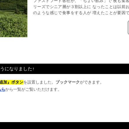
ファストフード各社が、「ちょい飲み」で 夜も集客
リーズでシニア層が３割以上に なったことは以前お
のような感じで食事をする人が 増えたことが要因でし
うになりました↑
追加』ボタン
を設置しました。
ブックマーク
ができます。
ちら
から一覧がご覧いただけます。