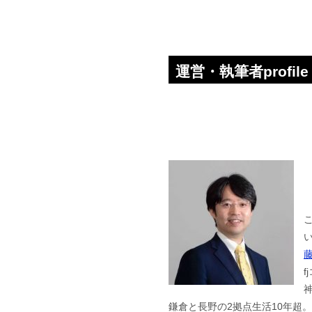
運営・執筆者profile
f
鎌倉と長野の2拠点生活10年超