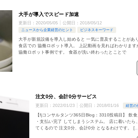
大手が導入でスピード加速
更新日：
2020/05/05
公開日：
2018/05/12
ニュースから企業経営のヒント
ビジネスキーワード
大手が新規設備を導入し始めると 一気に普及することがあ
食店での 協働ロボット導入。 上記動画を見ればわかります
協働ロボット事例です。 食器が洗い終わったとことで
注文0分、会計0分サービス
更新日：
2022/01/23
公開日：
2018/01/16
経営の
【fjコンサルタンツ365日Blog：3310投稿目】
・支払い完了 してしまうシステム。 店に着いたら
てくるので 注文0分、会計0分 となるわけです。 […