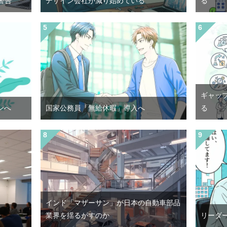
警告
デザイン会社が減り始めている
る
ギャッ
ンへ
国家公務員「無給休暇」導入へ
る
インド「マザーサン」が日本の自動車部品
業界を揺るがすのか
リーダ