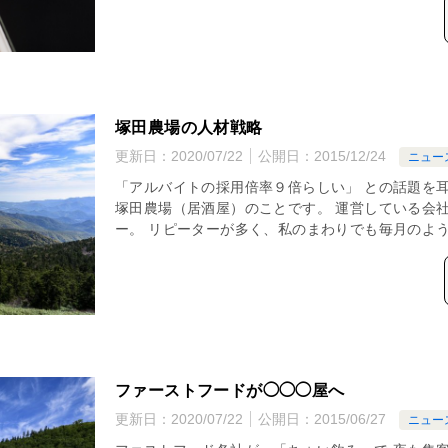
塚田農場の人材戦略
更新日：
2020/07/22
公開日：
2015/12/24
ニュー
「アルバイトの採用倍率９倍らしい」 との話題を耳
塚田農場（居酒屋）のことです。 運営している会
ー。 リピーターが多く、私のまわりでも毎月のように
ファーストフードが◯◯◯屋へ
更新日：
2020/07/22
公開日：
2015/06/27
ニュー