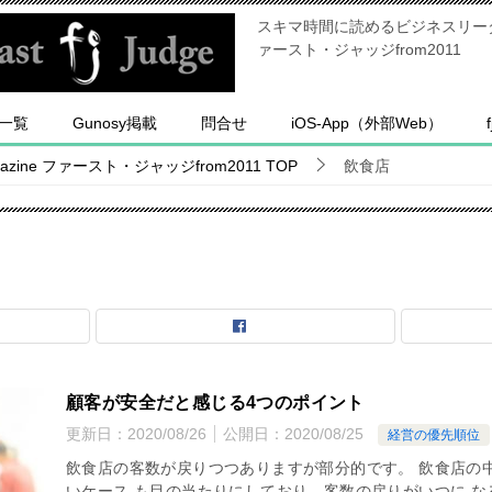
スキマ時間に読めるビジネスリーダー
ァースト・ジャッジfrom2011
一覧
Gunosy掲載
問合せ
iOS-App（外部Web）
ine ファースト・ジャッジfrom2011
TOP
飲食店
顧客が安全だと感じる4つのポイント
更新日：
2020/08/26
公開日：
2020/08/25
経営の優先順位
飲食店の客数が戻りつつありますが部分的です。 飲食店の
いケース も目の当たりにしており、客数の戻りがいつに な