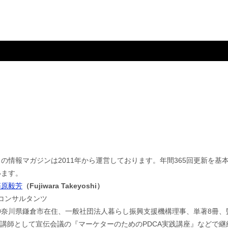
この情報マガジンは2011年から運営しております。年間365回更新を
います。
藤原毅芳
（Fujiwara Takeyoshi）
jコンサルタンツ
神奈川県鎌倉市在住、一般社団法人暮らし振興支援機構理事、単著8冊、
。講師として宣伝会議の『マーケターのためのPDCA実践講座』などで