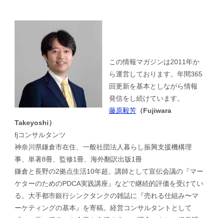
この情報マガジンは2011年か
ら運営しております。年間365
回更新を基本としながら情報
発信をし続けています。
藤原毅芳
（Fujiwara
Takeyoshi）
fjコンサルタンツ
神奈川県鎌倉市在住、一般社団法人暮らし振興支援機構理
事、単著8冊、監修1冊、海外翻訳出版1冊
鎌倉と長野の2拠点生活10年超。講師として宣伝会議の『マー
ケターのためのPDCA実践講座』などで継続的評価を受けてい
る。大手都市銀行シンクタンクの雑誌に『売れる仕組み〜マ
ーケティングの基本』を寄稿。経営コンサルタントとして