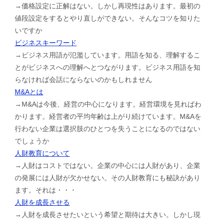
→価格設定に正解はない。しかし再現性はあります。最初の
値段設定をするとやり直しができない。そんなコツを知りた
いですか
ビジネスキーワード
→ビジネス用語が氾濫しています。用語を知る、理解するこ
とがビジネスへの理解へとつながります。ビジネス用語を知
らなければ会話にならないのかもしれません
M&Aとは
→M&Aは今後、経営の中心になります。経営環境を見ればわ
かります。経営者の平均年齢は上がり続けています。M&Aを
行わない企業は選択肢のひとつを失うことになるのではない
でしょうか
人財教育について
→人財はコストではない。企業の中心には人財があり、企業
の発展には人財が欠かせない。その人財教育にも秘訣があり
ます。それは・・・
人財を成長させる
→人財を成長させたいという希望と期待は大きい。しかし現