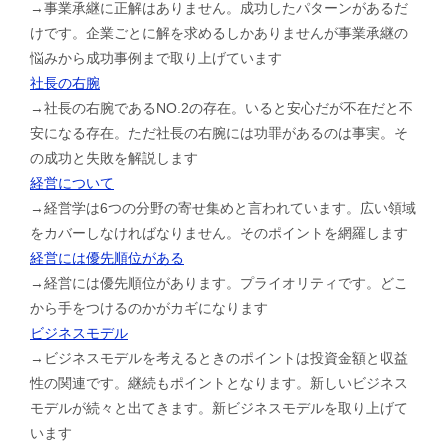
→事業承継に正解はありません。成功したパターンがあるだ
けです。企業ごとに解を求めるしかありませんが事業承継の
悩みから成功事例まで取り上げています
社長の右腕
→社長の右腕であるNO.2の存在。いると安心だが不在だと不
安になる存在。ただ社長の右腕には功罪があるのは事実。そ
の成功と失敗を解説します
経営について
→経営学は6つの分野の寄せ集めと言われています。広い領域
をカバーしなければなりません。そのポイントを網羅します
経営には優先順位がある
→経営には優先順位があります。プライオリティです。どこ
から手をつけるのかがカギになります
ビジネスモデル
→ビジネスモデルを考えるときのポイントは投資金額と収益
性の関連です。継続もポイントとなります。新しいビジネス
モデルが続々と出てきます。新ビジネスモデルを取り上げて
います