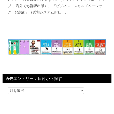
ブ 、海外でも翻訳出版）、 『ビジネス・スキルズベーシッ
ク 発想術』（秀和システム新社）、
過去エントリー：日付から探す