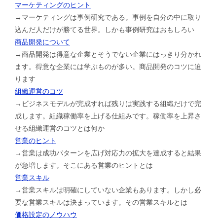
マーケティングのヒント
→マーケティングは事例研究である。事例を自分の中に取り
込んだ人だけが勝てる世界。しかも事例研究はおもしろい
商品開発について
→商品開発は得意な企業とそうでない企業にはっきり分かれ
ます。得意な企業には学ぶものが多い。商品開発のコツに迫
ります
組織運営のコツ
→ビジネスモデルが完成すれば残りは実践する組織だけで完
成します。組織稼働率を上げる仕組みです。稼働率を上昇さ
せる組織運営のコツとは何か
営業のヒント
→営業は成功パターンを広げ対応力の拡大を達成すると結果
が急増します。そこにある営業のヒントとは
営業スキル
→営業スキルは明確にしていない企業もあります。しかし必
要な営業スキルは決まっています。その営業スキルとは
価格設定のノウハウ