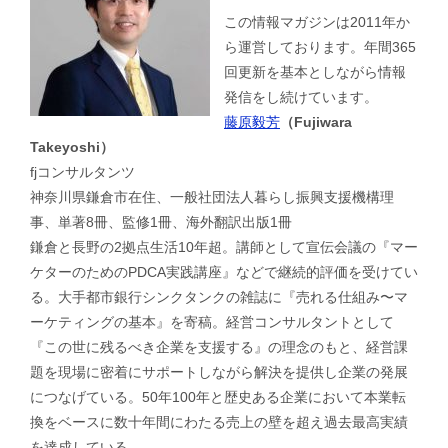
この情報マガジンは2011年か
ら運営しております。年間365
回更新を基本としながら情報
発信をし続けています。
藤原毅芳
（Fujiwara
Takeyoshi）
fjコンサルタンツ
神奈川県鎌倉市在住、一般社団法人暮らし振興支援機構理
事、単著8冊、監修1冊、海外翻訳出版1冊
鎌倉と長野の2拠点生活10年超。講師として宣伝会議の『マー
ケターのためのPDCA実践講座』などで継続的評価を受けてい
る。大手都市銀行シンクタンクの雑誌に『売れる仕組み〜マ
ーケティングの基本』を寄稿。経営コンサルタントとして
『この世に残るべき企業を支援する』の理念のもと、経営課
題を現場に密着にサポートしながら解決を提供し企業の発展
につなげている。50年100年と歴史ある企業において本業転
換をベースに数十年間にわたる売上の壁を超え過去最高実績
を達成している