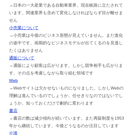
→日本の一大産業である自動車業界。現在岐路に立たされて
います。関連業界も含めて変化しなければならず目が離せま
せん
小売業について
→小売業は今後のビジネス形態が見えていません。まだ進化
の途中です。画期的なビジネスモデルが出てくるのを見逃し
たくはありません
通販について
→通販により顧客は広がります。しかし競争相手も広がりま
す。その点を考慮しながら取り組む領域です
Web
→Webサイトは欠かせないものになりました。しかしWebの
理解は進んでいるのでしょうか。任せきりなのではないでし
ょうか。知っておくだけで劇的に変わります
書店
→書店の数は減少傾向が続いています。また再販制度を1953
年から継続しています。今後どうなるのか注目しています
介護