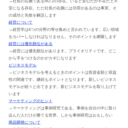
→社長の右腕であるNO.2の存在。いると安心だが不在だと不
安になる存在。ただ社長の右腕には功罪があるのは事実。そ
の成功と失敗を解説します
経営について
→経営学は6つの分野の寄せ集めと言われています。広い領域
をカバーしなければなりません。そのポイントを網羅します
経営には優先順位がある
→経営には優先順位があります。プライオリティです。どこ
から手をつけるのかがカギになります
ビジネスモデル
→ビジネスモデルを考えるときのポイントは投資金額と収益
性の関連です。継続もポイントとなります。新しいビジネス
モデルが続々と出てきます。新ビジネスモデルを取り上げて
います
マーケティングのヒント
→マーケティングは事例研究である。事例を自分の中に取り
込んだ人だけが勝てる世界。しかも事例研究はおもしろい
商品開発について