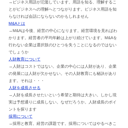
→ビジネス用語が氾濫しています。用語を知る、理解するこ
とがビジネスへの理解へとつながります。ビジネス用語を知
らなければ会話にならないのかもしれません
M&Aとは
→M&Aは今後、経営の中心になります。経営環境を見ればわ
かります。経営者の平均年齢は上がり続けています。M&Aを
行わない企業は選択肢のひとつを失うことになるのではない
でしょうか
人財教育について
→人財はコストではない。企業の中心には人財があり、企業
の発展には人財が欠かせない。その人財教育にも秘訣があり
ます。それは・・・
人財を成長させる
→人財を成長させたいという希望と期待は大きい。しかし現
実は予想通りに成長しない。なぜだろうか。人財成長のポイ
ントを探ります
採用について
→採用と教育。経営の課題です。採用についてはやるべきこ