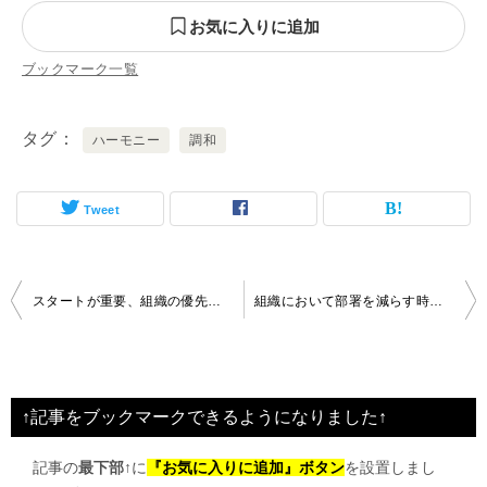
お気に入りに追加
ブックマーク一覧
タグ
ハーモニー
調和
Tweet
投
スタートが重要、組織の優先順位とは
組織において部署を減らす時期とその手法とは
稿
ナ
ビ
↑記事をブックマークできるようになりました↑
ゲ
記事の
最下部↑
に
『お気に入りに追加』ボタン
を設置しまし
ー