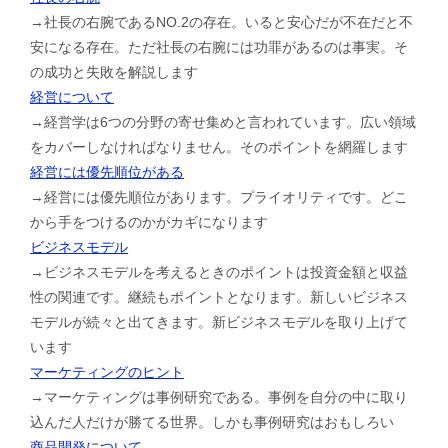
→社長の右腕であるNO.2の存在。いると安心だが不在だと不
安になる存在。ただ社長の右腕には功罪があるのは事実。そ
の成功と失敗を解説します
経営について
→経営学は6つの分野の寄せ集めと言われています。広い領域
をカバーしなければなりません。そのポイントを網羅します
経営には優先順位がある
→経営には優先順位があります。プライオリティです。どこ
から手をつけるのかがカギになります
ビジネスモデル
→ビジネスモデルを考えるときのポイントは投資金額と収益
性の関連です。継続もポイントとなります。新しいビジネス
モデルが続々と出てきます。新ビジネスモデルを取り上げて
います
マーケティングのヒント
→マーケティングは事例研究である。事例を自分の中に取り
込んだ人だけが勝てる世界。しかも事例研究はおもしろい
商品開発について