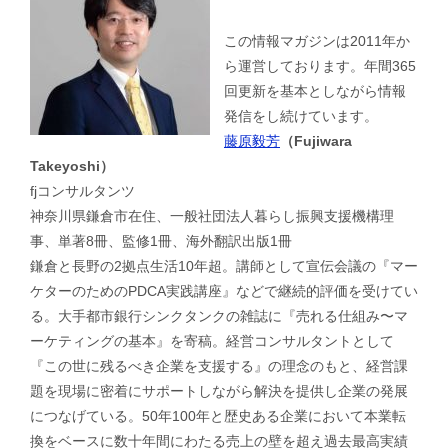
この情報マガジンは2011年か
ら運営しております。年間365
回更新を基本としながら情報
発信をし続けています。
藤原毅芳
（Fujiwara
Takeyoshi）
fjコンサルタンツ
神奈川県鎌倉市在住、一般社団法人暮らし振興支援機構理
事、単著8冊、監修1冊、海外翻訳出版1冊
鎌倉と長野の2拠点生活10年超。講師として宣伝会議の『マー
ケターのためのPDCA実践講座』などで継続的評価を受けてい
る。大手都市銀行シンクタンクの雑誌に『売れる仕組み〜マ
ーケティングの基本』を寄稿。経営コンサルタントとして
『この世に残るべき企業を支援する』の理念のもと、経営課
題を現場に密着にサポートしながら解決を提供し企業の発展
につなげている。50年100年と歴史ある企業において本業転
換をベースに数十年間にわたる売上の壁を超え過去最高実績