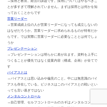
→採用と教育。経営の課題です。採用についてはやるべきこ
とが多すぎて理解されていません。まずは採用とは何かを知
っておくことからです
営業リーダー
→営業成績上位の人が営業リーダーになっても成立しないの
はなぜだろうか。営業リーダーに求められるものが特有だか
らです。では実際に営業リーダーに必要なこととは何でしょ
うか
プレゼンテーション
→プレゼンテーションは明らかに差が出ます。資料を上手に
つくることが優先ではなく提案内容（構成、企画）が全てで
す
バイアスとは
→バイアスとは思い込みや偏見のこと。中には無意識のバイ
アスも存在している。ビジネスはこのバイアスとの戦いとい
っても言い過ぎではない
メンタルコントロール
→自己管理、セルフコントロールのカギはメンタルコントロ