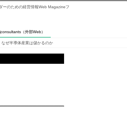
のための経営情報Web Magazineフ
fjconsultants（外部Web）
なぜ半導体産業は儲かるのか