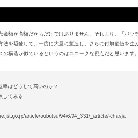
売金額が高額だからだけではありません。それより、「バッ
方法を駆使して、一度に大量に製造し、さらに付加価値を生
スの構造が似ているというのはユニークな視点だと思います
益率はどうして高いのか？
較してみる
e.jst.go.jp/article/oubutsu/94/6/94_331/_article/-char/ja