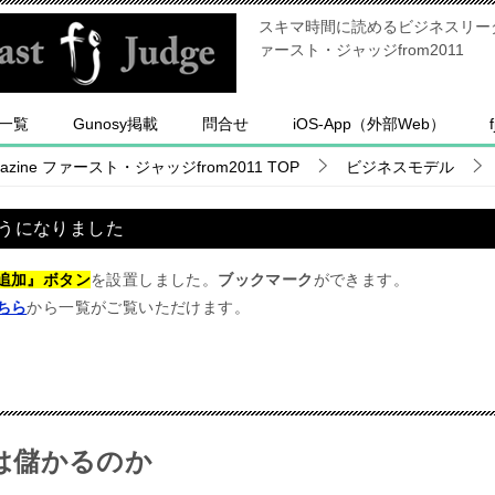
スキマ時間に読めるビジネスリーダー
ァースト・ジャッジfrom2011
一覧
Gunosy掲載
問合せ
iOS-App（外部Web）
ine ファースト・ジャッジfrom2011
TOP
ビジネスモデル
うになりました
追加』ボタン
を設置しました。
ブックマーク
ができます。
ちら
から一覧がご覧いただけます。
は儲かるのか