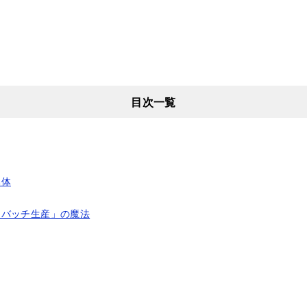
目次一覧
導体
「バッチ生産」の魔法