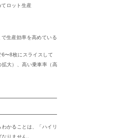
めてロット生産
まで生産効率を高めている
6〜8枚にスライスして
の拡大）、高い乗車率（高
らわかることは、「ハイリ
ばなりません。