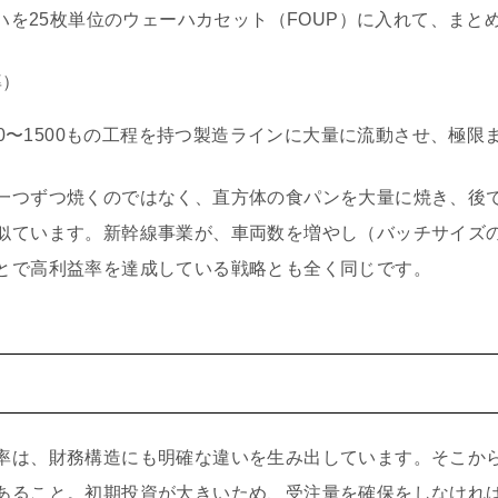
ハを25枚単位のウェーハカセット（FOUP）に入れて、まと
率）
00〜1500もの工程を持つ製造ラインに大量に流動させ、極限
一つずつ焼くのではなく、直方体の食パンを大量に焼き、後で
似ています。新幹線事業が、車両数を増やし（バッチサイズ
とで高利益率を達成している戦略とも全く同じです。
率は、財務構造にも明確な違いを生み出しています。そこか
あること。初期投資が大きいため、受注量を確保をしなけれ