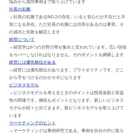
悩みから成功事例まで取り上げています
社長の右腕
→社長の右腕であるNO.2の存在。いると安心だが不在だと不
安になる存在。ただ社長の右腕には功罪があるのは事実。そ
の成功と失敗を解説します
経営について
→経営学は6つの分野の寄せ集めと言われています。広い領域
をカバーしなければなりません。そのポイントを網羅します
経営には優先順位がある
→経営には優先順位があります。プライオリティです。どこ
から手をつけるのかがカギになります
ビジネスモデル
→ビジネスモデルを考えるときのポイントは投資金額と収益
性の関連です。継続もポイントとなります。新しいビジネス
モデルが続々と出てきます。新ビジネスモデルを取り上げて
います
マーケティングのヒント
→マーケティングは事例研究である。事例を自分の中に取り