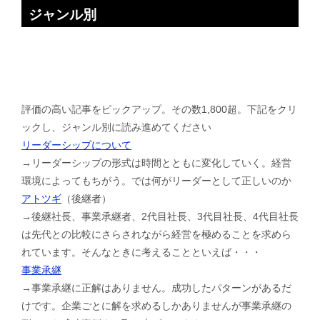
ジャンル別
評価の高い記事をピックアップ。その数1,800超。下記をクリ
ックし、ジャンル別に読み進めてください
リーダーシップについて
→リーダーシップの形式は時間とともに変化していく。経営
環境によってもちがう。では何がリーダーとして正しいのか
アトツギ
（後継者）
→後継社長、事業承継者、2代目社長、3代目社長、4代目社長
は先代との比較にさらされながら経営を極めることを求めら
れています。そんなときに考えることといえば・・・
事業承継
→事業承継に正解はありません。成功したパターンがあるだ
けです。企業ごとに解を求めるしかありませんが事業承継の