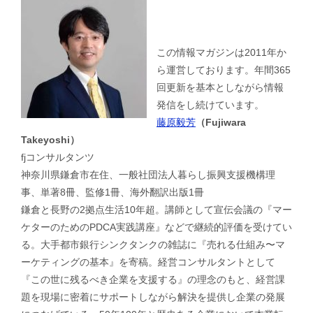
この情報マガジンは2011年か
ら運営しております。年間365
回更新を基本としながら情報
発信をし続けています。
藤原毅芳
（Fujiwara
Takeyoshi）
fjコンサルタンツ
神奈川県鎌倉市在住、一般社団法人暮らし振興支援機構理
事、単著8冊、監修1冊、海外翻訳出版1冊
鎌倉と長野の2拠点生活10年超。講師として宣伝会議の『マー
ケターのためのPDCA実践講座』などで継続的評価を受けてい
る。大手都市銀行シンクタンクの雑誌に『売れる仕組み〜マ
ーケティングの基本』を寄稿。経営コンサルタントとして
『この世に残るべき企業を支援する』の理念のもと、経営課
題を現場に密着にサポートしながら解決を提供し企業の発展