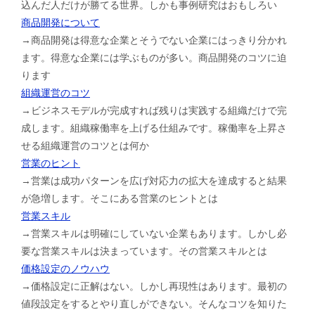
込んだ人だけが勝てる世界。しかも事例研究はおもしろい
商品開発について
→商品開発は得意な企業とそうでない企業にはっきり分かれ
ます。得意な企業には学ぶものが多い。商品開発のコツに迫
ります
組織運営のコツ
→ビジネスモデルが完成すれば残りは実践する組織だけで完
成します。組織稼働率を上げる仕組みです。稼働率を上昇さ
せる組織運営のコツとは何か
営業のヒント
→営業は成功パターンを広げ対応力の拡大を達成すると結果
が急増します。そこにある営業のヒントとは
営業スキル
→営業スキルは明確にしていない企業もあります。しかし必
要な営業スキルは決まっています。その営業スキルとは
価格設定のノウハウ
→価格設定に正解はない。しかし再現性はあります。最初の
値段設定をするとやり直しができない。そんなコツを知りた