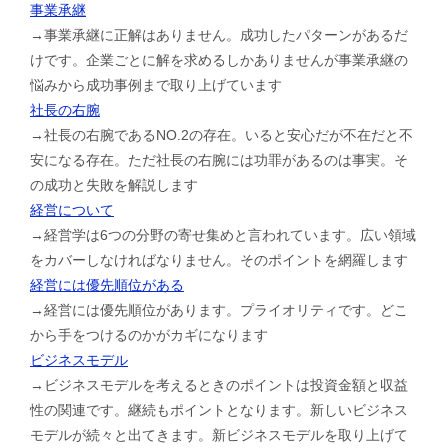
事業承継
→事業承継に正解はありません。成功したパターンがあるだ
けです。企業ごとに解を求めるしかありませんが事業承継の
悩みから成功事例まで取り上げています
社長の右腕
→社長の右腕であるNO.2の存在。いると安心だが不在だと不
安になる存在。ただ社長の右腕には功罪があるのは事実。そ
の成功と失敗を解説します
経営について
→経営学は6つの分野の寄せ集めと言われています。広い領域
をカバーしなければなりません。そのポイントを網羅します
経営には優先順位がある
→経営には優先順位があります。プライオリティです。どこ
から手をつけるのかがカギになります
ビジネスモデル
→ビジネスモデルを考えるときのポイントは投資金額と収益
性の関連です。継続もポイントとなります。新しいビジネス
モデルが続々と出てきます。新ビジネスモデルを取り上げて