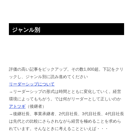
ジャンル別
評価の高い記事をピックアップ。その数1,800超。下記をクリ
ックし、ジャンル別に読み進めてください
リーダーシップについて
→リーダーシップの形式は時間とともに変化していく。経営
環境によってもちがう。では何がリーダーとして正しいのか
アトツギ
（後継者）
→後継社長、事業承継者、2代目社長、3代目社長、4代目社長
は先代との比較にさらされながら経営を極めることを求めら
れています。そんなときに考えることといえば・・・