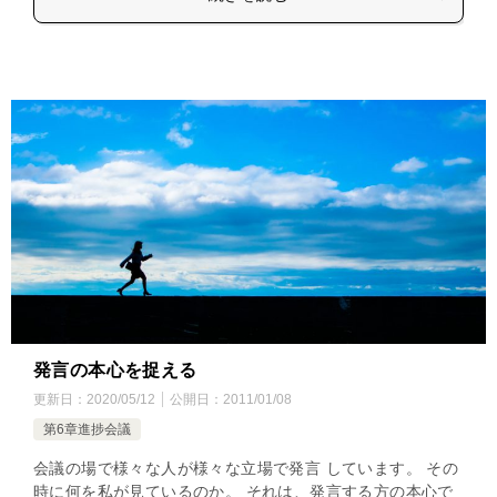
発言の本心を捉える
更新日：
2020/05/12
公開日：
2011/01/08
第6章進捗会議
会議の場で様々な人が様々な立場で発言 しています。 その
時に何を私が見ているのか。 それは、発言する方の本心で