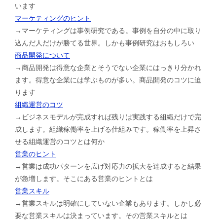
います
マーケティングのヒント
→マーケティングは事例研究である。事例を自分の中に取り
込んだ人だけが勝てる世界。しかも事例研究はおもしろい
商品開発について
→商品開発は得意な企業とそうでない企業にはっきり分かれ
ます。得意な企業には学ぶものが多い。商品開発のコツに迫
ります
組織運営のコツ
→ビジネスモデルが完成すれば残りは実践する組織だけで完
成します。組織稼働率を上げる仕組みです。稼働率を上昇さ
せる組織運営のコツとは何か
営業のヒント
→営業は成功パターンを広げ対応力の拡大を達成すると結果
が急増します。そこにある営業のヒントとは
営業スキル
→営業スキルは明確にしていない企業もあります。しかし必
要な営業スキルは決まっています。その営業スキルとは