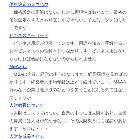
価格設定のノウハウ
→価格設定に正解はない。しかし再現性はあります。最初の
値段設定をするとやり直しができない。そんなコツを知りた
いですか
ビジネスキーワード
→ビジネス用語が氾濫しています。用語を知る、理解するこ
とがビジネスへの理解へとつながります。ビジネス用語を知
らなければ会話にならないのかもしれません
M&Aとは
→M&Aは今後、経営の中心になります。経営環境を見ればわ
かります。経営者の平均年齢は上がり続けています。M&Aを
行わない企業は選択肢のひとつを失うことになるのではない
でしょうか
人財教育について
→人財はコストではない。企業の中心には人財があり、企業
の発展には人財が欠かせない。その人財教育にも秘訣があり
ます。それは・・・
人財を成長させる