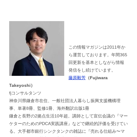
この情報マガジンは2011年か
ら運営しております。年間365
回更新を基本としながら情報
発信をし続けています。
藤原毅芳
（Fujiwara
Takeyoshi）
fjコンサルタンツ
神奈川県鎌倉市在住、一般社団法人暮らし振興支援機構理
事、単著8冊、監修1冊、海外翻訳出版1冊
鎌倉と長野の2拠点生活10年超。講師として宣伝会議の『マー
ケターのためのPDCA実践講座』などで継続的評価を受けてい
る。大手都市銀行シンクタンクの雑誌に『売れる仕組み〜マ