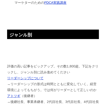
マーケターのための
PDCA実践講座
ジャンル別
評価の高い記事をピックアップ。その数1,800超。下記をクリ
ックし、ジャンル別に読み進めてください
リーダーシップについて
→リーダーシップの形式は時間とともに変化していく。経営
環境によってもちがう。では何がリーダーとして正しいのか
アトツギ
（後継者）
→後継社長、事業承継者、2代目社長、3代目社長、4代目社長