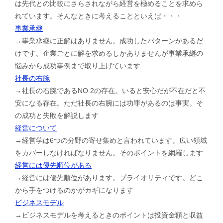
は先代との比較にさらされながら経営を極めることを求めら
れています。そんなときに考えることといえば・・・
事業承継
→事業承継に正解はありません。成功したパターンがあるだ
けです。企業ごとに解を求めるしかありませんが事業承継の
悩みから成功事例まで取り上げています
社長の右腕
→社長の右腕であるNO.2の存在。いると安心だが不在だと不
安になる存在。ただ社長の右腕には功罪があるのは事実。そ
の成功と失敗を解説します
経営について
→経営学は6つの分野の寄せ集めと言われています。広い領域
をカバーしなければなりません。そのポイントを網羅します
経営には優先順位がある
→経営には優先順位があります。プライオリティです。どこ
から手をつけるのかがカギになります
ビジネスモデル
→ビジネスモデルを考えるときのポイントは投資金額と収益