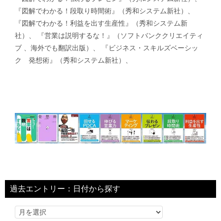
『図解でわかる！段取り時間術』（秀和システム新社）、
『図解でわかる！利益を出す生産性』（秀和システム新
社）、 『営業は説明するな！』（ソフトバンククリエイティ
ブ 、海外でも翻訳出版）、 『ビジネス・スキルズベーシッ
ク 発想術』（秀和システム新社）、
過去エントリー：日付から探す