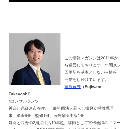
この情報マガジンは2011年か
ら運営しております。年間365
回更新を基本としながら情報
発信をし続けています。
藤原毅芳
（Fujiwara
Takeyoshi）
fjコンサルタンツ
神奈川県鎌倉市在住、一般社団法人暮らし振興支援機構理
事、単著8冊、監修1冊、海外翻訳出版1冊
鎌倉と長野の2拠点生活10年超。講師として宣伝会議の『マー