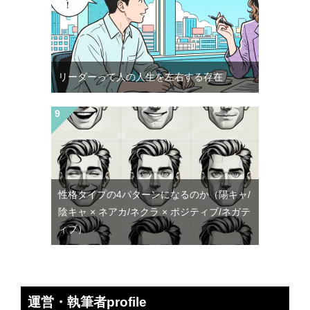
リーダーって人の人生を左右する存在
性格タイプの4パターンになるのか（陽キャ/
陰キャ × ネアカ/ネクラ × ポジティブ/ネガテ
ィブ）
運営・執筆者profile