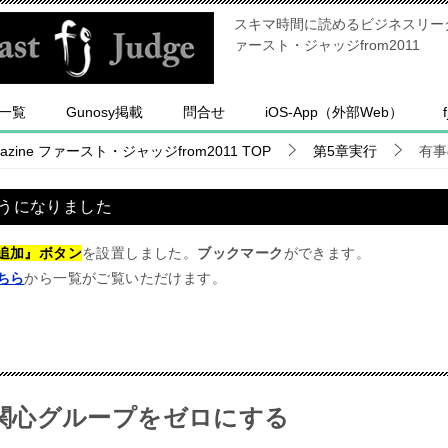
スキマ時間に読めるビジネスリーダー
ァースト・ジャッジfrom2011
一覧
Gunosy掲載
問合せ
iOS-App（外部Web）
ine ファースト・ジャッジfrom2011
TOP
第5章実行
有事
うになりました
追加』ボタン
を設置しました。
ブックマーク
ができます。
ちら
から一覧がご覧いただけます。
関心グループをゼロにする