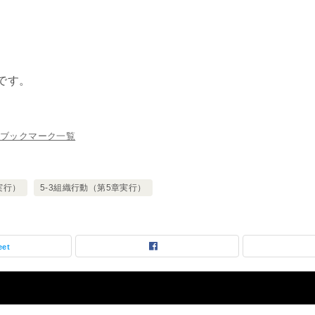
です。
ブックマーク一覧
実行）
5-3組織行動（第5章実行）
eet