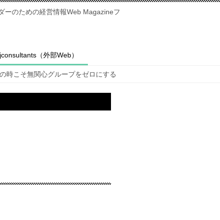
のための経営情報Web Magazineフ
fjconsultants（外部Web）
の時こそ無関心グループをゼロにする