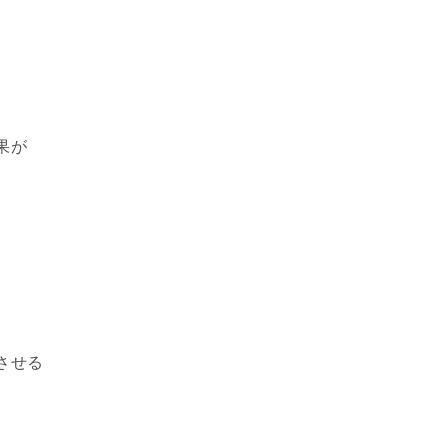
。
果が
させる