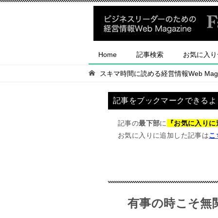
Home
記事検索
お気に入り
スキマ時間に読める経営情報Web Magaz
記事をブックマークできるよ
記事の
最下部
に
『お気に入りに
お気に入りに追加した記事は
こ
有事の時こそ無