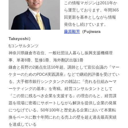
この情報マガジンは2011年か
ら運営しております。年間365
回更新を基本としながら情報
発信をし続けています。
藤原毅芳
（Fujiwara
Takeyoshi）
fjコンサルタンツ
神奈川県鎌倉市在住、一般社団法人暮らし振興支援機構理
事、単著8冊、監修1冊、海外翻訳出版1冊
鎌倉と長野の2拠点生活10年超。講師として宣伝会議の『マー
ケターのためのPDCA実践講座』などで継続的評価を受けてい
る。大手都市銀行シンクタンクの雑誌に『売れる仕組み〜マ
ーケティングの基本』を寄稿。経営コンサルタントとして
『この世に残るべき企業を支援する』の理念のもと、経営課
題を現場に密着にサポートしながら解決を提供し企業の発展
につなげている。50年100年と歴史ある企業において本業転
換をベースに数十年間にわたる売上の壁を超え過去最高実績
を達成している