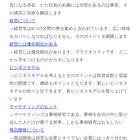
安になる存在。ただ社長の右腕には功罪があるのは事実。そ
の成功と失敗を解説します
経営について
→経営学は6つの分野の寄せ集めと言われています。広い領域
をカバーしなければなりません。そのポイントを網羅します
経営には優先順位がある
→経営には優先順位があります。プライオリティです。どこ
から手をつけるのかがカギになります
ビジネスモデル
→ビジネスモデルを考えるときのポイントは投資金額と収益
性の関連です。継続もポイントとなります。新しいビジネス
モデルが続々と出てきます。新ビジネスモデルを取り上げて
います
マーケティングのヒント
→マーケティングは事例研究である。事例を自分の中に取り
込んだ人だけが勝てる世界。しかも事例研究はおもしろい
商品開発について
→商品開発は得意な企業とそうでない企業にはっきり分かれ