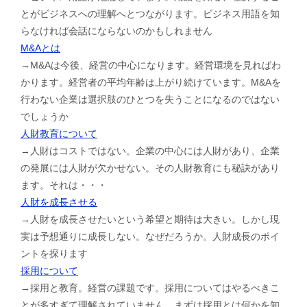
とがビジネスへの理解へとつながります。ビジネス用語を知
らなければ会話にならないのかもしれません
M&Aとは
→M&Aは今後、経営の中心になります。経営環境を見ればわ
かります。経営者の平均年齢は上がり続けています。M&Aを
行わない企業は選択肢のひとつを失うことになるのではない
でしょうか
人財教育について
→人財はコストではない。企業の中心には人財があり、企業
の発展には人財が欠かせない。その人財教育にも秘訣があり
ます。それは・・・
人財を成長させる
→人財を成長させたいという希望と期待は大きい。しかし現
実は予想通りに成長しない。なぜだろうか。人財成長のポイ
ントを探ります
採用について
→採用と教育。経営の課題です。採用についてはやるべきこ
とが多すぎて理解されていません。まずは採用とは何かを知