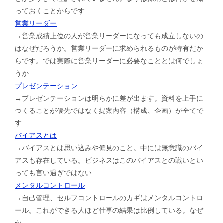
っておくことからです
営業リーダー
→営業成績上位の人が営業リーダーになっても成立しないの
はなぜだろうか。営業リーダーに求められるものが特有だか
らです。では実際に営業リーダーに必要なこととは何でしょ
うか
プレゼンテーション
→プレゼンテーションは明らかに差が出ます。資料を上手に
つくることが優先ではなく提案内容（構成、企画）が全てで
す
バイアスとは
→バイアスとは思い込みや偏見のこと。中には無意識のバイ
アスも存在している。ビジネスはこのバイアスとの戦いとい
っても言い過ぎではない
メンタルコントロール
→自己管理、セルフコントロールのカギはメンタルコントロ
ール。これができる人ほど仕事の結果は比例している。なぜ
か