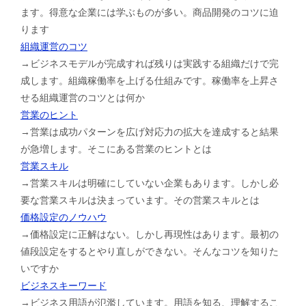
ます。得意な企業には学ぶものが多い。商品開発のコツに迫
ります
組織運営のコツ
→ビジネスモデルが完成すれば残りは実践する組織だけで完
成します。組織稼働率を上げる仕組みです。稼働率を上昇さ
せる組織運営のコツとは何か
営業のヒント
→営業は成功パターンを広げ対応力の拡大を達成すると結果
が急増します。そこにある営業のヒントとは
営業スキル
→営業スキルは明確にしていない企業もあります。しかし必
要な営業スキルは決まっています。その営業スキルとは
価格設定のノウハウ
→価格設定に正解はない。しかし再現性はあります。最初の
値段設定をするとやり直しができない。そんなコツを知りた
いですか
ビジネスキーワード
→ビジネス用語が氾濫しています。用語を知る、理解するこ