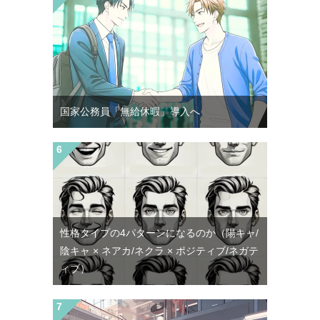
国家公務員「無給休暇」導入へ
性格タイプの4パターンになるのか（陽キャ/
陰キャ × ネアカ/ネクラ × ポジティブ/ネガテ
ィブ）