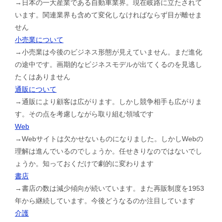
→日本の一大産業である自動車業界。現在岐路に立たされて
います。関連業界も含めて変化しなければならず目が離せま
せん
小売業について
→小売業は今後のビジネス形態が見えていません。まだ進化
の途中です。画期的なビジネスモデルが出てくるのを見逃し
たくはありません
通販について
→通販により顧客は広がります。しかし競争相手も広がりま
す。その点を考慮しながら取り組む領域です
Web
→Webサイトは欠かせないものになりました。しかしWebの
理解は進んでいるのでしょうか。任せきりなのではないでし
ょうか。知っておくだけで劇的に変わります
書店
→書店の数は減少傾向が続いています。また再販制度を1953
年から継続しています。今後どうなるのか注目しています
介護