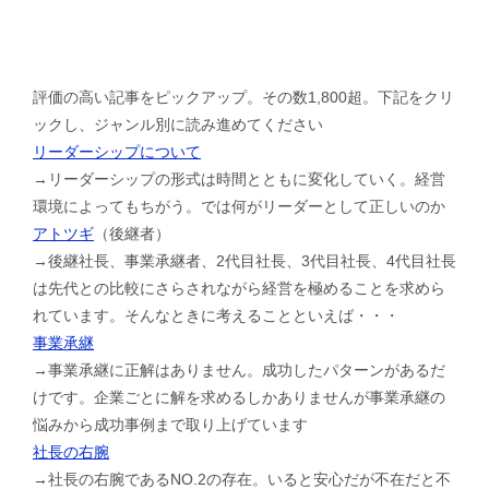
評価の高い記事をピックアップ。その数1,800超。下記をクリ
ックし、ジャンル別に読み進めてください
リーダーシップについて
→リーダーシップの形式は時間とともに変化していく。経営
環境によってもちがう。では何がリーダーとして正しいのか
アトツギ
（後継者）
→後継社長、事業承継者、2代目社長、3代目社長、4代目社長
は先代との比較にさらされながら経営を極めることを求めら
れています。そんなときに考えることといえば・・・
事業承継
→事業承継に正解はありません。成功したパターンがあるだ
けです。企業ごとに解を求めるしかありませんが事業承継の
悩みから成功事例まで取り上げています
社長の右腕
→社長の右腕であるNO.2の存在。いると安心だが不在だと不