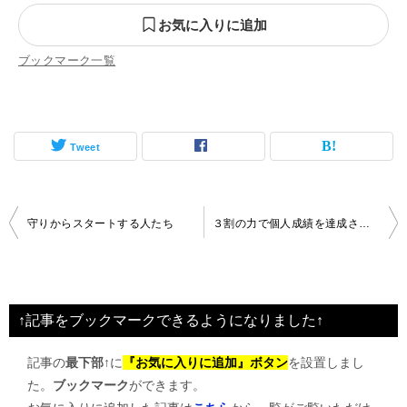
お気に入りに追加
ブックマーク一覧
Tweet
投
守りからスタートする人たち
３割の力で個人成績を達成させること
稿
ナ
ビ
↑記事をブックマークできるようになりました↑
ゲ
記事の
最下部↑
に
『お気に入りに追加』ボタン
を設置しまし
ー
た。
ブックマーク
ができます。
シ